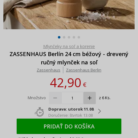
Mlynčeky na soľ a korenie
ZASSENHAUS Berlín 24 cm béžový - drevený
ručný mlynček na soľ
Zassenhaus
Zassenhaus Berlin
42,90
€
Množstvo
z 6 Ks.
Doprava: utorok 11.08
Doručenie: štvrtok 13.08
PRIDAŤ DO KOŠÍKA