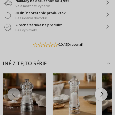
Náklady na doručenie: od 3,99 €
Veľa možností výberu!
30 dní na vrátenie produktov
Bez udania dôvodu!
2-ročná záruka na produkt
Bez výnimiek!
0.0
/ 5
0 recenzií
INÉ Z TEJTO SÉRIE