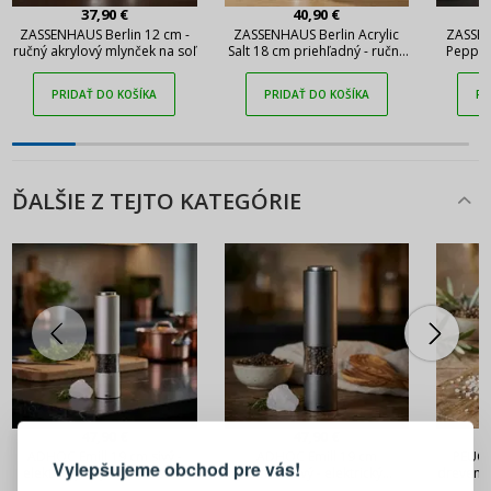
37,90 €
40,90 €
ZASSENHAUS Berlin 12 cm -
ZASSENHAUS Berlin Acrylic
ZASSEN
ručný akrylový mlynček na soľ
Salt 18 cm priehľadný - ručný
Pepper
akrylový mlynček na soľ
ručný 
PRIDAŤ DO KOŠÍKA
PRIDAŤ DO KOŠÍKA
PR
ĎALŠIE Z TEJTO KATEGÓRIE
PRIHLÁSENIE
REGISTRÁCIA
47,90 €
47,90 €
ADHOC Emill 19 cm sivý -
ADHOC Emill 19 cm
PEUGE
Vylepšujeme obchod pre vás!
elektrický mlynček na soľ a
tmavosivý - elektrický
drevený 
Prihláste sa k svojmu účtu
korenie z nehrdzavejúcej
mlynček na korenie a soľ z