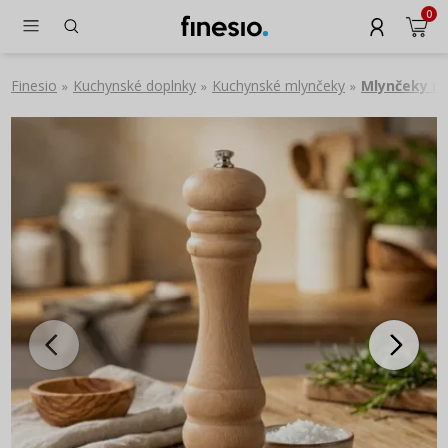
0
Finesio
Kuchynské doplnky
Kuchynské mlynčeky
Mlynčeky na
»
»
»