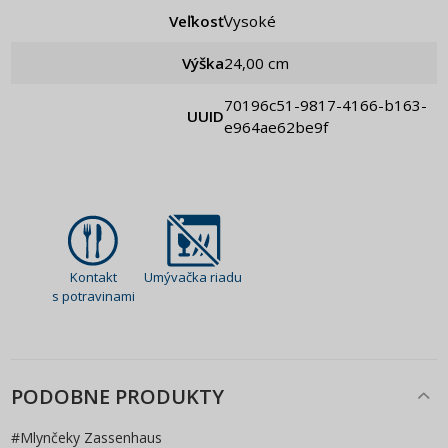
Veľkosť
Vysoké
Výška
24,00 cm
70196c51-9817-4166-b163-
UUID
e964ae62be9f
Kontakt
Umývačka riadu
s potravinami
PODOBNE PRODUKTY
#
Mlynčeky Zassenhaus