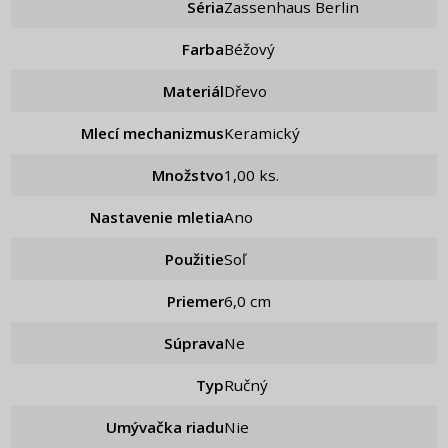
Séria
Zassenhaus Berlin
Farba
Béžový
Materiál
Dřevo
Mlecí mechanizmus
Keramický
Množstvo
1,00 ks.
Nastavenie mletia
ano
Použitie
Soľ
Priemer
6,0 cm
Súprava
ne
Typ
Ručný
Umývačka riadu
Nie