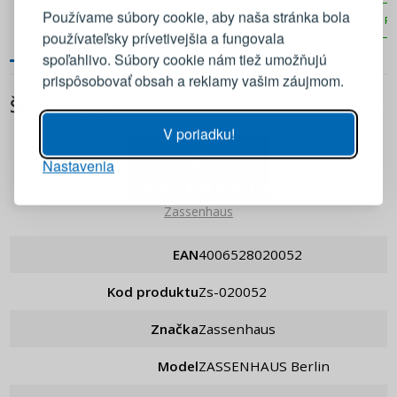
ocele
nehrdzavejúcej ocele
Používame súbory cookie, aby naša stránka bola
PRIDAŤ DO KOŠÍKA
PRIDAŤ DO KOŠÍKA
PR
používateľsky prívetivejšia a fungovala
E-mail
spoľahlivo. Súbory cookie nám tiež umožňujú
prispôsobovať obsah a reklamy vašim záujmom.
Heslo
ZOBRAZIŤ
ŠPECIFIKÁCIA
V poriadku!
Nastavenia
PRIHLÁSIŤ SA
Zassenhaus
Pripomenutie hesla
EAN
4006528020052
Kod produktu
zs-020052
Značka
Zassenhaus
Model
ZASSENHAUS Berlin