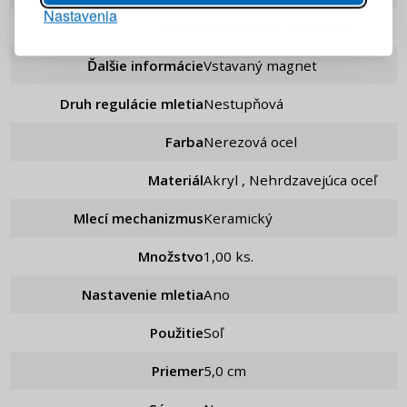
Nastavenia
PRIHLÁSIŤ SA
Model
ZASSENHAUS Koblenz
Ďalšie informácie
Vstavaný magnet
Pripomenutie hesla
Druh regulácie mletia
Nestupňová
Farba
Nerezová ocel
Materiál
Akryl , Nehrdzavejúca oceľ
Mlecí mechanizmus
Keramický
Množstvo
1,00 ks.
Nastavenie mletia
ano
Použitie
Soľ
Priemer
5,0 cm