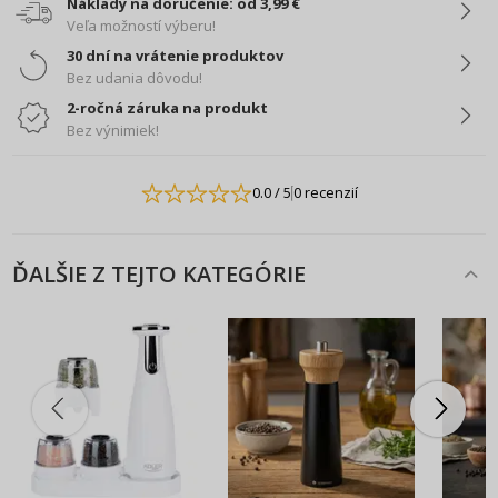
Náklady na doručenie: od 3,99 €
Veľa možností výberu!
30 dní na vrátenie produktov
Bez udania dôvodu!
2-ročná záruka na produkt
Bez výnimiek!
0.0
/ 5
0 recenzií
ĎALŠIE Z TEJTO KATEGÓRIE