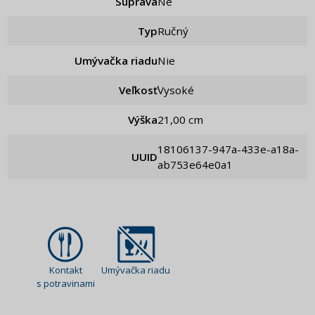
Súprava
ne
Typ
Ručný
Umývačka riadu
Nie
Veľkosť
Vysoké
Výška
21,00 cm
18106137-947a-433e-a18a-
UUID
ab753e64e0a1
Kontakt
Umývačka riadu
s potravinami