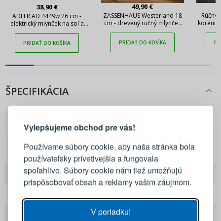
49,90 €
38,90 €
ZASSENHAUS Westerland 18
Rúčny 
ADLER AD 4449w 26 cm -
cm - drevený ručný mlynček
korenie
elektrický mlynček na soľ a
na korenie
korenie
PRIDAŤ DO KOŠÍKA
PR
PRIDAŤ DO KOŠÍKA
ŠPECIFIKÁCIA
PRIHLÁSENIE
REGISTRÁCIA
Vylepšujeme obchod pre vás!
Prihláste sa k svojmu účtu
Používame súbory cookie, aby naša stránka bola
Zassenhaus
používateľsky prívetivejšia a fungovala
E-mail
spoľahlivo. Súbory cookie nám tiež umožňujú
EAN
4006528035643
prispôsobovať obsah a reklamy vašim záujmom.
Heslo
ZOBRAZIŤ
Kod produktu
zs-035643
V poriadku!
Značka
Zassenhaus