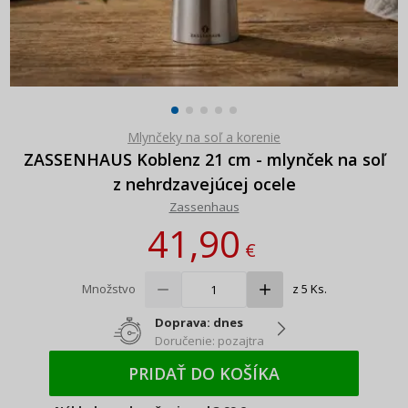
Mlynčeky na soľ a korenie
ZASSENHAUS Koblenz 21 cm - mlynček na soľ
z nehrdzavejúcej ocele
Zassenhaus
41,90
€
Množstvo
z 5 Ks.
Doprava: dnes
Doručenie: pozajtra
PRIDAŤ DO KOŠÍKA