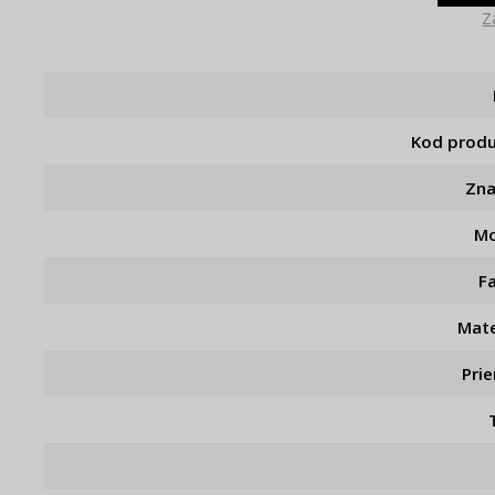
Z
Kod prod
Zn
Mo
F
Mate
Pri