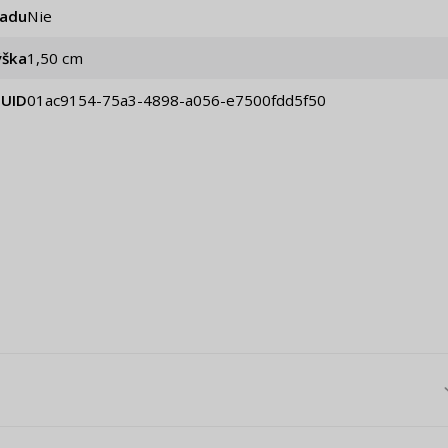
iadu
Nie
ýška
1,50 cm
UID
01ac9154-75a3-4898-a056-e7500fdd5f50