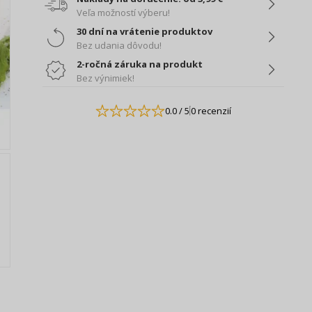
Veľa možností výberu!
30 dní na vrátenie produktov
Bez udania dôvodu!
2-ročná záruka na produkt
Bez výnimiek!
0.0
/ 5
0 recenzií