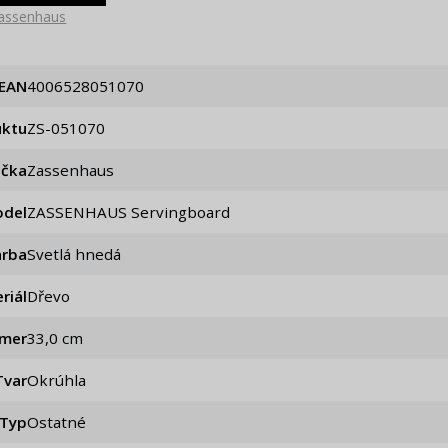
assenhaus
EAN
4006528051070
uktu
ZS-051070
ačka
Zassenhaus
del
ZASSENHAUS Servingboard
arba
Svetlá hnedá
riál
Dřevo
emer
33,0 cm
Tvar
Okrúhla
Typ
Ostatné