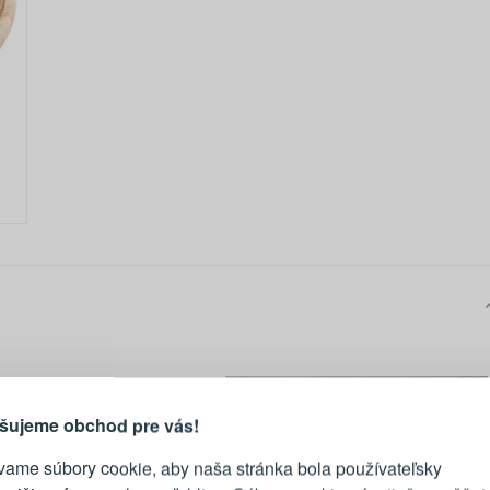
PRIHLÁSENIE
R
vod, prečo sa oplatí vytvoriť
účet
Prihláste sa k sv
šujeme obchod pre vás!
vame súbory cookie, aby naša stránka bola používateľsky
E-mail