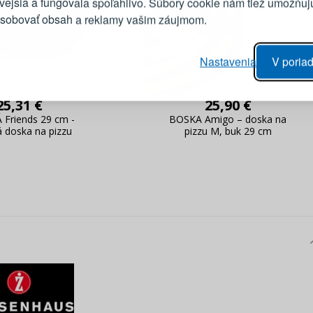
ivejšia a fungovala spoľahlivo. Súbory cookie nám tiež umožňuj
ôsobovať obsah a reklamy vašim záujmom.
Heslo
vý proces objednávky
Nastavenia
V poriad
anie realizácie objednávok
PRIHLÁSIŤ 
 úprava údajov
25,31 €
25,90 €
áhľad na zmeny v objednávke
Friends 29 cm -
BOSKA Amigo – doska na
Pripomenutie he
 doska na pizzu
pizzu M, buk 29 cm