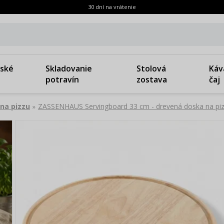
30 dní na vrátenie
ské
Skladovanie
Stolová
Káv
potravín
zostava
čaj
na pizzu
ZASSENHAUS Servingboard 33 cm - drevená doska na pi
»