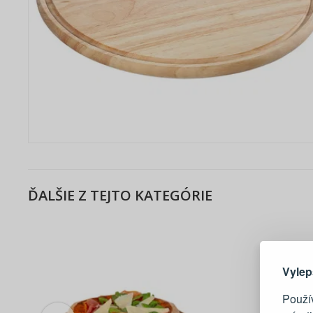
ĎALŠIE Z TEJTO KATEGÓRIE
Tu je dô
Vylep
Použí