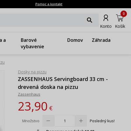
Pomoc a kontakt
0
Konto
Košík
a a
Barové
Domov
Záhrada
vybavenie
zzu
Dosky na pizzu
ZASSENHAUS Servingboard 33 cm -
drevená doska na pizzu
Zassenhaus
23,90
€
Množstvo
Posledný kus!