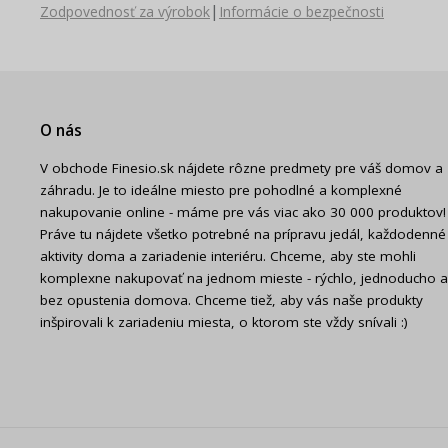
|
Zodpovednosť za výrobok
Informácie o bezpečnosti
O nás
V obchode Finesio.sk nájdete rôzne predmety pre váš domov a
záhradu. Je to ideálne miesto pre pohodlné a komplexné
nakupovanie online - máme pre vás viac ako 30 000 produktov!
Práve tu nájdete všetko potrebné na prípravu jedál, každodenné
aktivity doma a zariadenie interiéru. Chceme, aby ste mohli
komplexne nakupovať na jednom mieste - rýchlo, jednoducho a
bez opustenia domova. Chceme tiež, aby vás naše produkty
inšpirovali k zariadeniu miesta, o ktorom ste vždy snívali :)