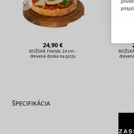
prívet
prisp
Blesko
Sledov
Rýchla
24,90 €
Živý n
BOŽSKÁ Friends 24 cm -
BOŽSKÁ 
drevená doska na pizzu
drevená
ŠPECIFIKÁCIA