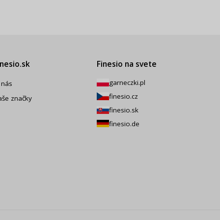
inesio.sk
Finesio na svete
garneczki.pl
 nás
finesio.cz
aše značky
finesio.sk
finesio.de