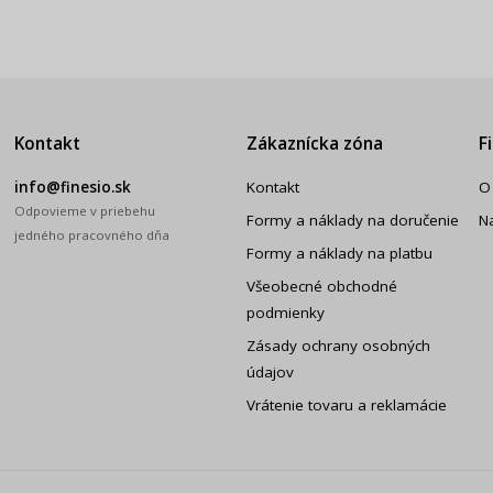
Kontakt
Zákaznícka zóna
F
info@finesio.sk
Kontakt
O
Odpovieme v priebehu
Formy a náklady na doručenie
N
jedného pracovného dňa
Formy a náklady na platbu
Všeobecné obchodné
podmienky
Zásady ochrany osobných
údajov
Vrátenie tovaru a reklamácie