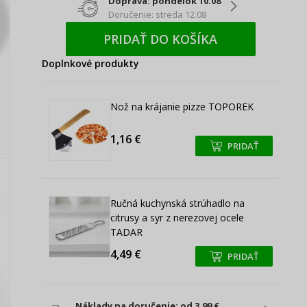
Doprava: pondelok 10.08
Doručenie: streda 12.08
PRIDAŤ DO KOŠÍKA
Doplnkové produkty
Nož na krájanie pizze TOPOREK
1,16 €
PRIDAŤ
+
+
Ručná kuchynská strúhadlo na
citrusy a syr z nerezovej ocele
TADAR
4,49 €
PRIDAŤ
+
+
Náklady na doručenie: od 3,99 €