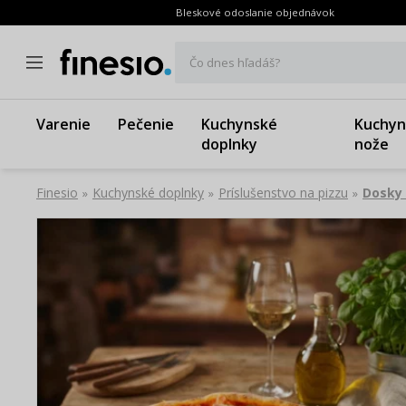
Bleskové odoslanie objednávok
Čo dnes hľadáš?
Varenie
Pečenie
Kuchynské
Kuchyn
doplnky
nože
Finesio
Kuchynské doplnky
Príslušenstvo na pizzu
Dosky 
»
»
»