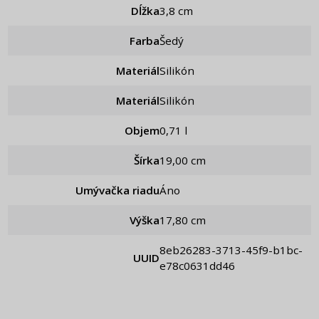
Dĺžka
3,8 cm
Farba
Šedý
Materiál
Silikón
Materiál
Silikón
Objem
0,71 l
Šírka
19,00 cm
Umývačka riadu
Áno
Výška
17,80 cm
8eb26283-3713-45f9-b1bc-
UUID
e78c0631dd46