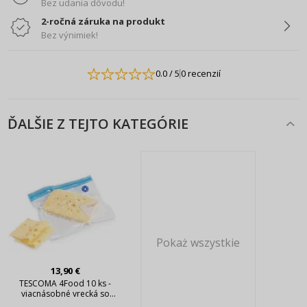
Bez udania dôvodu!
2-ročná záruka na produkt
Bez výnimiek!
0.0
/ 5
0 recenzií
ĎALŠIE Z TEJTO KATEGÓRIE
Pokaż wszystkie
13,90 €
TESCOMA 4Food 10 ks -
viacnásobné vrecká so
zipsom na potraviny