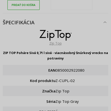
PRIDAŤ DO KOŠÍKA
ŠPECIFIKÁCIA
Zip Top
ZIP TOP Poháre Sivá 0,71 l sivá - viacnásobný šnúrkový vrecko na
potraviny
EAN
0850002922080
Kod produktu
Z-CUPL-02
Značka
Zip Top
Séria
Zip Top Gray