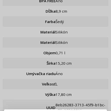
BPA FREE
Áno
Dĺžka
8,9 cm
Farba
Šedý
Materiál
Silikón
Materiál
Silikón
Objem
0,71 l
Šírka
15,20 cm
Umývačka riadu
Áno
Veľkosť
L
Výška
17,80 cm
8eb26283-3713-45f9-b1bc-
PRIHLÁSENIE
REGISTRÁCIA
UUID
e78c0631dd46