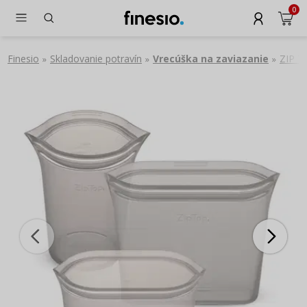
0
Finesio
Skladovanie potravín
Vrecúška na zaviazanie
ZIP TO
»
»
»