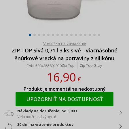
Vrecúška na zaviazanie
ZIP TOP Sivá 0,71 l 3 ks sivé - viacnásobné
šnúrkové vrecká na potraviny z silikónu
Zip Top
Zip Top Gray
EAN:
5904865801930
16,90
€
Produkt je momentálne nedostupný
UPOZORNIŤ NA DOSTUPNOSŤ
Náklady na doručenie: od 3,99 €
Veľa možností výberu!
30 dní na vrátenie produktov