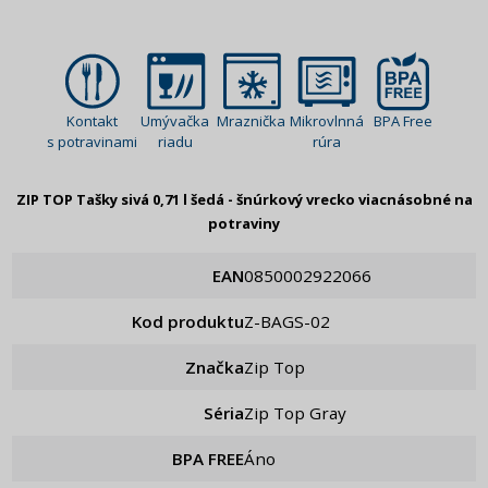
Kontakt
Umývačka
Mraznička
Mikrovlnná
BPA Free
s potravinami
riadu
rúra
ZIP TOP Tašky sivá 0,71 l šedá - šnúrkový vrecko viacnásobné na
potraviny
EAN
0850002922066
Kod produktu
Z-BAGS-02
Značka
Zip Top
Séria
Zip Top Gray
BPA FREE
Áno