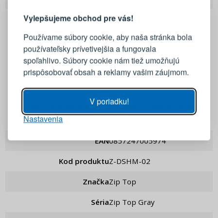
Vylepšujeme obchod pre vás!
Prihláste sa k svojmu účtu
Používame súbory cookie, aby naša stránka bola
používateľsky prívetivejšia a fungovala
E-mail
spoľahlivo. Súbory cookie nám tiež umožňujú
prispôsobovať obsah a reklamy vašim záujmom.
Kontakt
Umývačka
Mraznička
Mikrovlnná
BPA Free
s potravinami
riadu
rúra
Heslo
ZOBRAZIŤ
V poriadku!
ZIP TOP Oválny sivý 0,71 l - viacnásobný šnúrkový vrecko na
potraviny
Nastavenia
PRIHLÁSIŤ SA
EAN
0857247005974
Pripomenutie hesla
Kod produktu
Z-DSHM-02
Značka
Zip Top
Séria
Zip Top Gray