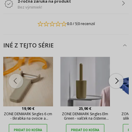
2-ročná záruka na produkt
Bez výnimiek!
0.0
/ 5
0 recenzií
INÉ Z TEJTO SÉRIE
19,90 €
25,90 €
ZONE DENMARK Singles 6 cm
ZONE DENMARK Singles Elm
ZONE 
- škrabka na ovocie a
Green - valček na čistenie
silik
zeleninu
oblečenia
PRIDAŤ DO KOŠÍKA
PRIDAŤ DO KOŠÍKA
PR