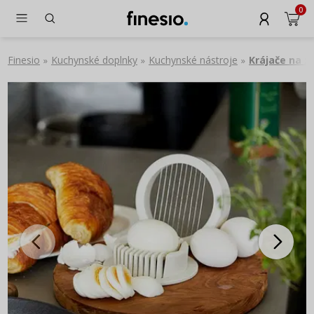
0
Finesio
Kuchynské doplnky
Kuchynské nástroje
Krájače na z
»
»
»