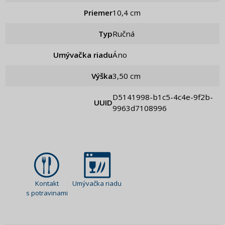
Priemer
10,4 cm
Typ
Ručná
Umývačka riadu
Áno
Výška
3,50 cm
d5141998-b1c5-4c4e-9f2b-
UUID
9963d7108996
Kontakt
Umývačka riadu
s potravinami