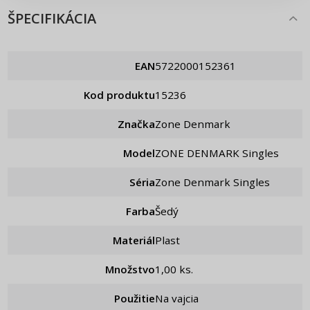
ŠPECIFIKÁCIA
EAN
5722000152361
Kod produktu
15236
Značka
Zone Denmark
Model
ZONE DENMARK Singles
Séria
Zone Denmark Singles
Farba
Šedý
Materiál
Plast
Množstvo
1,00 ks.
Použitie
Na vajcia