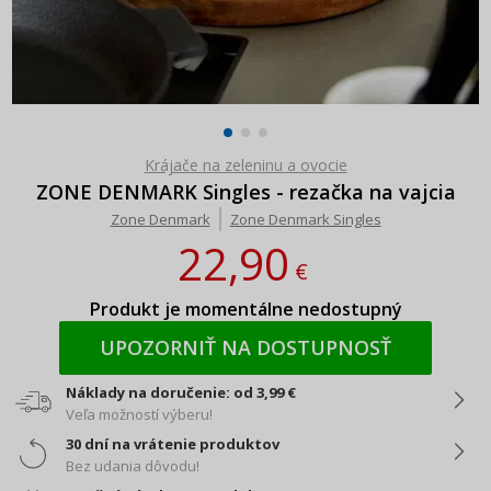
Krájače na zeleninu a ovocie
ZONE DENMARK Singles - rezačka na vajcia
Zone Denmark
Zone Denmark Singles
22,90
€
Produkt je momentálne nedostupný
UPOZORNIŤ NA DOSTUPNOSŤ
Náklady na doručenie: od 3,99 €
Veľa možností výberu!
30 dní na vrátenie produktov
Bez udania dôvodu!