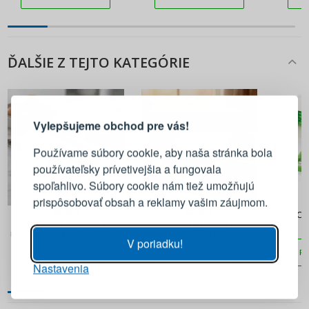
ĎALŠIE Z TEJTO KATEGÓRIE
PRIHLÁSENIE
REGISTRÁCIA
Vylepšujeme obchod pre vás!
Prihláste sa k svojmu účtu
Používame súbory cookie, aby naša stránka bola
používateľsky prívetivejšia a fungovala
E-mail
spoľahlivo. Súbory cookie nám tiež umožňujú
prispôsobovať obsah a reklamy vašim záujmom.
23,90 €
23,90 €
TESCOMA
Heslo
ZOBRAZIŤ
Krajalnica na vajcia z
Rezačka na zeleninu a ovocie
nerezovej ocele KELA VISION
ALLIGATOR MINI
V poriadku!
PR
PRIDAŤ DO KOŠÍKA
PRIDAŤ DO KOŠÍKA
Nastavenia
PRIHLÁSIŤ SA
Pripomenutie hesla