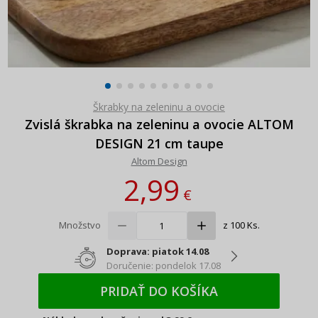
Škrabky na zeleninu a ovocie
Zvislá škrabka na zeleninu a ovocie ALTOM
DESIGN 21 cm taupe
Altom Design
2,99
€
Množstvo
z 100 Ks.
Doprava: piatok 14.08
Doručenie: pondelok 17.08
PRIDAŤ DO KOŠÍKA