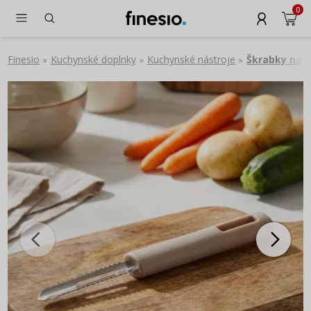
0
Finesio
Kuchynské doplnky
Kuchynské nástroje
Škrabky na z
»
»
»