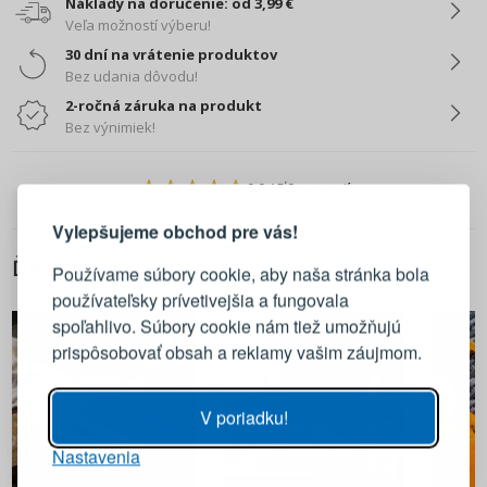
Náklady na doručenie: od 3,99 €
Veľa možností výberu!
30 dní na vrátenie produktov
Bez udania dôvodu!
2-ročná záruka na produkt
Bez výnimiek!
PRIHLÁSENIE
REGISTRÁCIA
0.0
/ 5
0 recenzií
Vylepšujeme obchod pre vás!
Prihláste sa k svojmu účtu
ĎALŠIE Z TEJTO KATEGÓRIE
Používame súbory cookie, aby naša stránka bola
používateľsky prívetivejšia a fungovala
E-mail
spoľahlivo. Súbory cookie nám tiež umožňujú
prispôsobovať obsah a reklamy vašim záujmom.
Heslo
ZOBRAZIŤ
V poriadku!
Nastavenia
PRIHLÁSIŤ SA