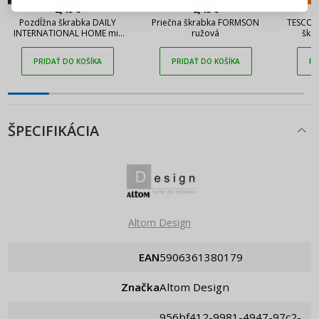
2,49 €
2,49 €
Pripomenutie hesla
Pozdĺžna škrabka DAILY
Priečna škrabka FORMSON
TESCOMA
INTERNATIONAL HOME mix
ružová
škra
farieb
PRIDAŤ DO KOŠÍKA
PRIDAŤ DO KOŠÍKA
PR
ŠPECIFIKÁCIA
Altom Design
EAN
5906361380179
Značka
Altom Design
956bf412-9981-4947-97c2-