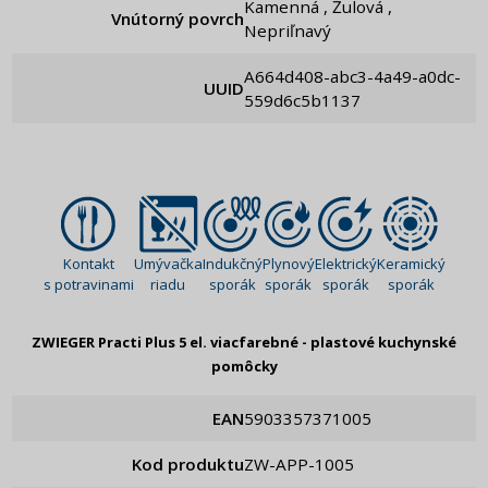
Kamenná , Žulová ,
Vnútorný povrch
Nepriľnavý
a664d408-abc3-4a49-a0dc-
UUID
559d6c5b1137
Kontakt
Umývačka
Indukčný
Plynový
Elektrický
Keramický
s potravinami
riadu
sporák
sporák
sporák
sporák
ZWIEGER Practi Plus 5 el. viacfarebné - plastové kuchynské
pomôcky
EAN
5903357371005
Kod produktu
ZW-APP-1005