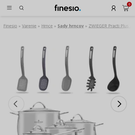
0
Finesio
Varenie
Hrnce
Sady hrncov
ZWIEGER Practi Plus - s
»
»
»
»