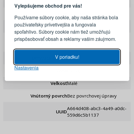
Štýl
Moderné
Vylepšujeme obchod pre vás!
Prihláste sa k svojmu účtu
Tvar
Okrúhle
Používame súbory cookie, aby naša stránka bola
používateľsky prívetivejšia a fungovala
Typ
S vekom
E-mail
spoľahlivo. Súbory cookie nám tiež umožňujú
prispôsobovať obsah a reklamy vašim záujmom.
Plynový , Elektrická ,
Typ sporáka
Keramická , Indukčný
Heslo
ZOBRAZIŤ
V poriadku!
Umývačka riadu
Áno
Nastavenia
PRIHLÁSIŤ SA
Váha
6,0 kg
Veľkosť
Malé
Pripomenutie hesla
Vnútorný povrch
Bez povrchovej úpravy
a664d408-abc3-4a49-a0dc-
UUID
559d6c5b1137