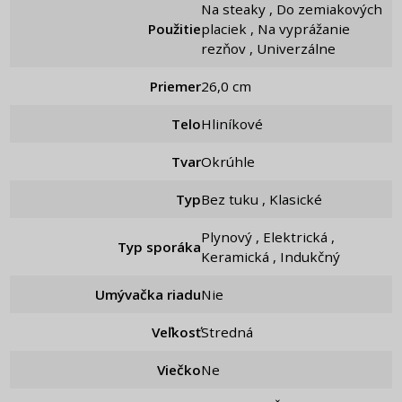
Na steaky , Do zemiakových
Použitie
placiek , Na vyprážanie
rezňov , Univerzálne
Priemer
26,0 cm
Telo
Hliníkové
Tvar
Okrúhle
Typ
Bez tuku , Klasické
Plynový , Elektrická ,
Typ sporáka
Keramická , Indukčný
Umývačka riadu
Nie
Veľkosť
Stredná
Viečko
ne