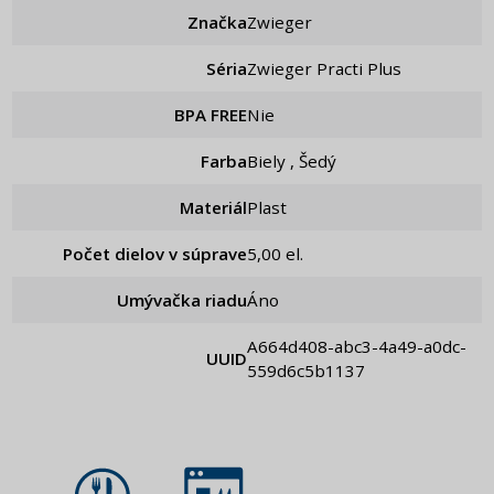
Značka
Zwieger
Séria
Zwieger Practi Plus
BPA FREE
Nie
Farba
Biely , Šedý
Materiál
Plast
Počet dielov v súprave
5,00 el.
Umývačka riadu
Áno
a664d408-abc3-4a49-a0dc-
UUID
559d6c5b1137