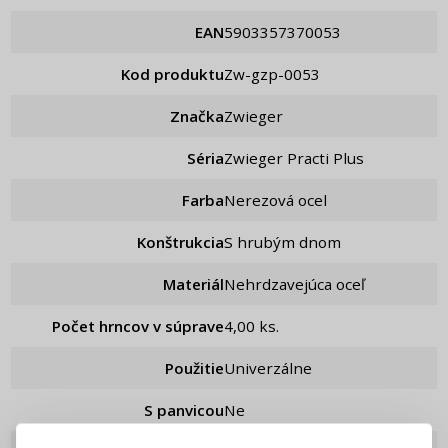
EAN
5903357370053
Kod produktu
zw-gzp-0053
Značka
Zwieger
Séria
Zwieger Practi Plus
Farba
Nerezová ocel
Konštrukcia
S hrubým dnom
Materiál
Nehrdzavejúca oceľ
Počet hrncov v súprave
4,00 ks.
Použitie
Univerzálne
S panvicou
Ne
PRIHLÁSENIE
REGISTRÁCIA