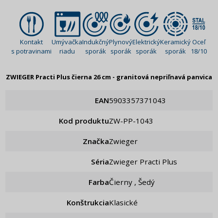
Kontakt
Umývačka
Indukčný
Plynový
Elektrický
Keramický
Oceľ
s potravinami
riadu
sporák
sporák
sporák
sporák
18/10
ZWIEGER Practi Plus čierna 26 cm - granitová nepriľnavá panvica
EAN
5903357371043
Kod produktu
ZW-PP-1043
Značka
Zwieger
Séria
Zwieger Practi Plus
Farba
Čierny , Šedý
Konštrukcia
Klasické