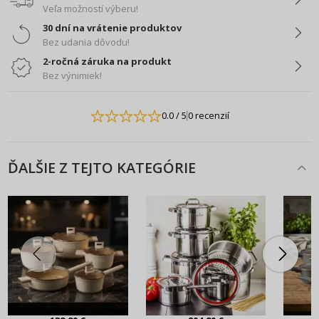
Veľa možností výberu!
30 dní na vrátenie produktov
Bez udania dôvodu!
2-ročná záruka na produkt
Bez výnimiek!
0.0
/ 5
0 recenzií
ĎALŠIE Z TEJTO KATEGÓRIE