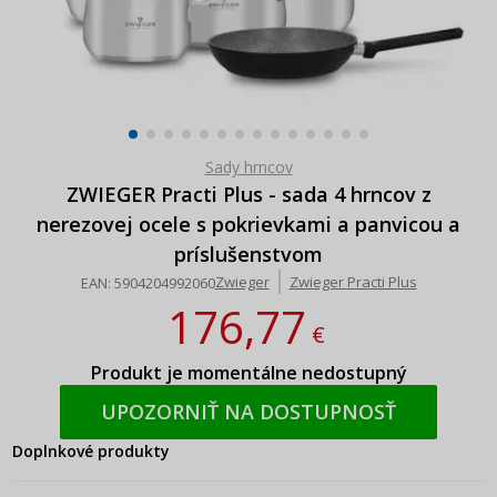
Sady hrncov
ZWIEGER Practi Plus - sada 4 hrncov z
nerezovej ocele s pokrievkami a panvicou a
príslušenstvom
Zwieger
Zwieger Practi Plus
EAN:
5904204992060
176,77
€
Produkt je momentálne nedostupný
UPOZORNIŤ NA DOSTUPNOSŤ
Doplnkové produkty