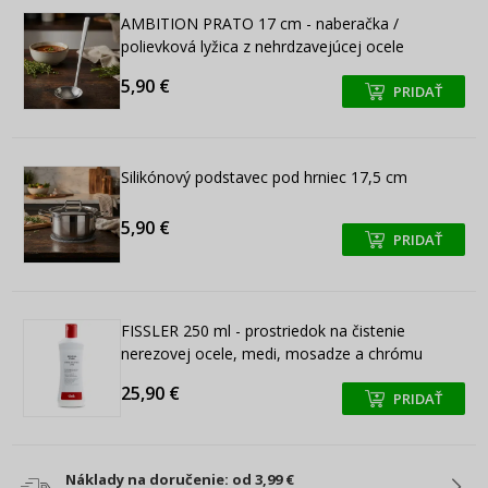
AMBITION PRATO 17 cm - naberačka /
polievková lyžica z nehrdzavejúcej ocele
5,90 €
PRIDAŤ
+
+
Silikónový podstavec pod hrniec 17,5 cm
5,90 €
PRIDAŤ
+
+
FISSLER 250 ml - prostriedok na čistenie
nerezovej ocele, medi, mosadze a chrómu
25,90 €
PRIDAŤ
+
+
Náklady na doručenie: od 3,99 €