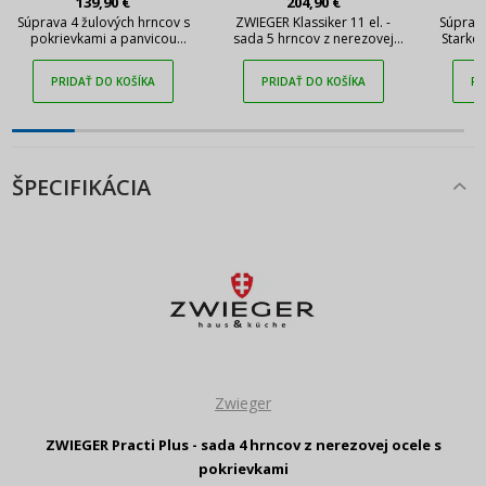
139,90 €
204,90 €
Súprava 4 žulových hrncov s
ZWIEGER Klassiker 11 el. -
Súprava
pokrievkami a panvicou
sada 5 hrncov z nerezovej
Starke 
STARKE PRO STARLET BEIGE
ocele s pokrievkami
10 ks
PRIDAŤ DO KOŠÍKA
PRIDAŤ DO KOŠÍKA
PR
ŠPECIFIKÁCIA
Zwieger
ZWIEGER Practi Plus - sada 4 hrncov z nerezovej ocele s
pokrievkami