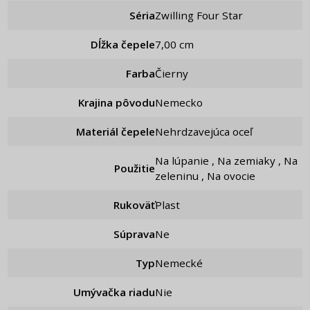
Séria
Zwilling Four Star
Dĺžka čepele
7,00 cm
Farba
Čierny
Krajina pôvodu
Nemecko
Materiál čepele
Nehrdzavejúca oceľ
Na lúpanie , Na zemiaky , Na
Použitie
zeleninu , Na ovocie
Rukoväť
Plast
Súprava
ne
Typ
Nemecké
Umývačka riadu
Nie