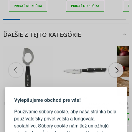
PRIDAŤ DO KOŠÍKA
PRIDAŤ DO KOŠÍKA
PR
ĎALŠIE Z TEJTO KATEGÓRIE
PRIHLÁSENIE
REGISTRÁCIA
31,90 €
41,90 €
Vylepšujeme obchod pre vás!
MICROPLANE Specialty – nôž
KUCHENPROFI Primus Short 7
WUSTHO
Prihláste sa k svojmu účtu
na avokádo 3 v 1
cm čierny - oceľový nôž na
nôž na
Používame súbory cookie, aby naša stránka bola
šúpanie zeleniny a ovocia
molibde
používateľsky prívetivejšia a fungovala
PRIDAŤ DO KOŠÍKA
PRIDAŤ DO KOŠÍKA
PR
E-mail
spoľahlivo. Súbory cookie nám tiež umožňujú