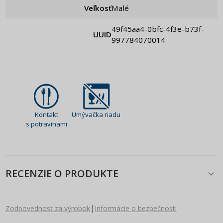
Veľkosť
Malé
49f45aa4-0bfc-4f3e-b73f-
UUID
997784070014
Kontakt
Umývačka riadu
s potravinami
RECENZIE O PRODUKTE
|
Zodpovednosť za výrobok
Informácie o bezpečnosti