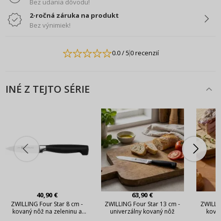
Bez udania dôvodu!
2-ročná záruka na produkt
Bez výnimiek!
0.0
/ 5
0 recenzií
INÉ Z TEJTO SÉRIE
40,90 €
63,90 €
ZWILLING Four Star 8 cm -
ZWILLING Four Star 13 cm -
ZWILLIN
kovaný nôž na zeleninu a
univerzálny kovaný nôž
kova
ovocie