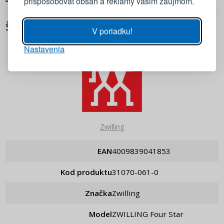
prispôsobovať obsah a reklamy vašim záujmom.
Heslo
ZOBRAZIŤ
ŠPECIFIKÁCIA
V poriadku!
Nastavenia
PRIHLÁSIŤ SA
Pripomenutie hesla
Zwilling
EAN
4009839041853
Kod produktu
31070-061-0
Značka
Zwilling
Model
ZWILLING Four Star