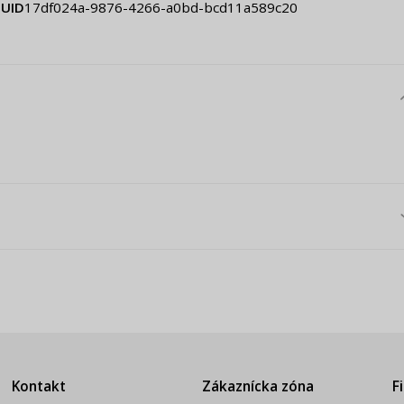
UID
17df024a-9876-4266-a0bd-bcd11a589c20
Kontakt
Zákaznícka zóna
F