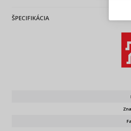
Blesko
Sledov
Rýchla
ŠPECIFIKÁCIA
Živý n
Zn
F