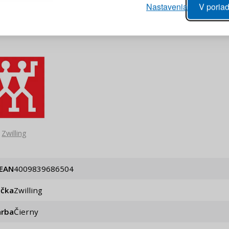
vý proces objednávky
Nastavenia
V poriad
anie realizácie objednávok
PRIHLÁSIŤ 
 úprava údajov
áhľad na zmeny v objednávke
Pripomenutie he
Zwilling
EAN
4009839686504
ačka
Zwilling
arba
Čierny