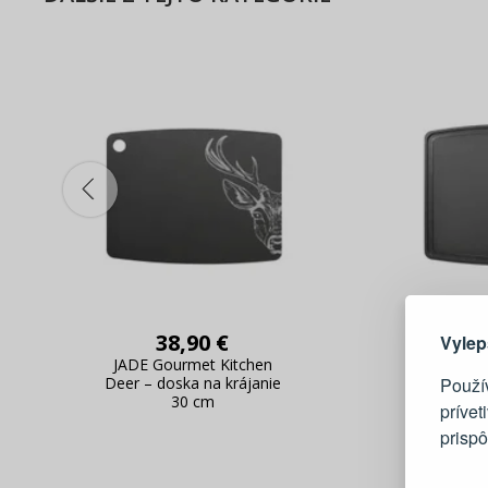
Tu je dô
38,90 €
Vylep
JADE Gourmet Kitchen
JADE Gou
Použí
Deer – doska na krájanie
– doska 
30 cm
prívet
prisp