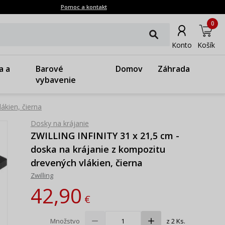
Pomoc a kontakt
0
Konto
Košík
a a
Barové
Domov
Záhrada
vybavenie
ákien, čierna
Dosky na krájanie
ZWILLING INFINITY 31 x 21,5 cm -
doska na krájanie z kompozitu
drevených vlákien, čierna
Zwilling
42,90
€
Množstvo
z 2 Ks.