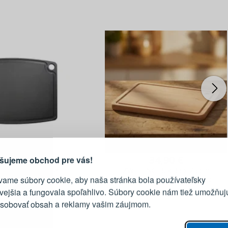
PRIHLÁSENIE
R
vod, prečo sa oplatí vytvoriť
účet
Prihláste sa k sv
40,90 €
34,90 €
šujeme obchod pre vás!
rmet Professional
ZWILLING Buk 35 x 25 cm
vame súbory cookie, aby naša stránka bola používateľsky
na krájanie 30 cm
- drevená doska na krájanie
E-mail
ivejšia a fungovala spoľahlivo. Súbory cookie nám tiež umožňuj
ôsobovať obsah a reklamy vašim záujmom.
Heslo