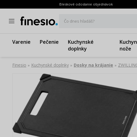
Bleskové odoslanie objednávok
Čo dnes hľadáš?
Varenie
Pečenie
Kuchynské
Kuchyn
doplnky
nože
Finesio
Kuchynské doplnky
Dosky na krájanie
ZWILLING 
»
»
»