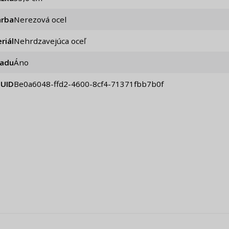
arba
Nerezová ocel
riál
Nehrdzavejúca oceľ
iadu
Áno
UID
be0a6048-ffd2-4600-8cf4-71371fbb7b0f