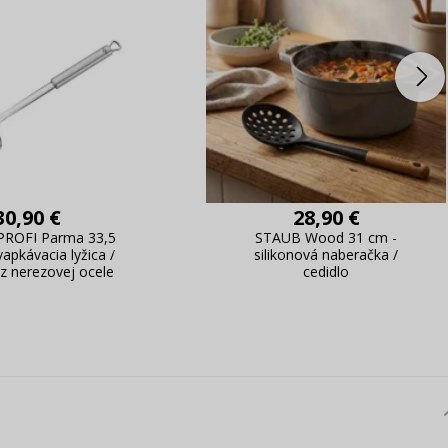
30,90 €
28,90 €
ROFI Parma 33,5
STAUB Wood 31 cm -
apkávacia lyžica /
silikonová naberačka /
z nerezovej ocele
cedidlo