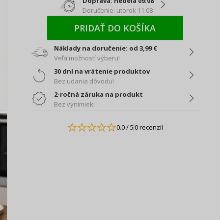
Doprava: nedeľa 09.08
Doručenie: utorok 11.08
PRIDAŤ DO KOŠÍKA
Náklady na doručenie: od 3,99 €
Veľa možností výberu!
30 dní na vrátenie produktov
Bez udania dôvodu!
2-ročná záruka na produkt
Bez výnimiek!
0.0
/ 5
0 recenzií