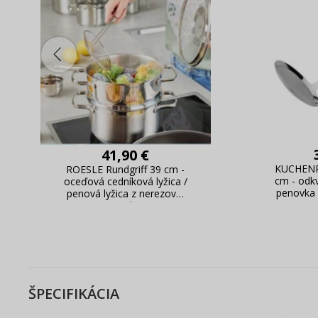
41,90 €
KUCHENP
ROESLE Rundgriff 39 cm -
cm - odkv
oceďová cedníková lyžica /
penovka 
penová lyžica z nerezovej
ocele
ŠPECIFIKÁCIA