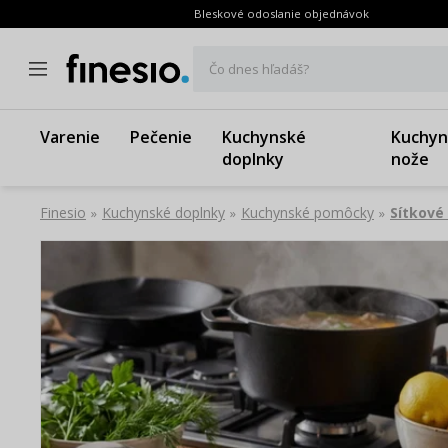
Bleskové odoslanie objednávok
Čo dnes hľadáš?
Varenie
Pečenie
Kuchynské
Kuchyn
doplnky
nože
Finesio
Kuchynské doplnky
Kuchynské pomôcky
Sítkové
»
»
»