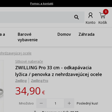
Pomoc a kontakt
0
Konto
Košík
a a
Barové
Domov
Záhrada
vybavenie
ehrdzavejúcej ocele
Sítkové naberače
ZWILLING Pro 33 cm - odkapávacia
lyžica / penovka z nehrdzavejúcej ocele
Zwilling
Zwilling Pro
34,90
€
Množstvo
Posledný kus!