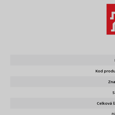
Kod prod
Zn
S
Celková š
D