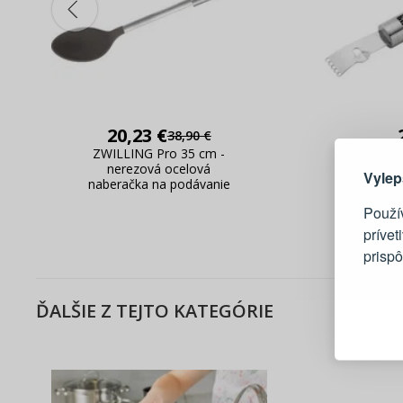
Tu je dô
20,23 €
38,90 €
ZWILLING Pro 35 cm -
ZWILLIN
nerezová ocelová
strúha
Vylep
naberačka na podávanie
nehrd
Použí
prívet
prisp
Blesko
ĎALŠIE Z TEJTO KATEGÓRIE
Sledov
Rýchla
Živý n