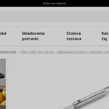
30 dní na vrátenie
ské
Skladovanie
Stolová
Káv
potravín
zostava
čaj
 naberače
ZWILLING Pro 33 cm - odkapávacia lyžica / penovka z n
»