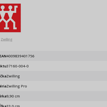
Zwilling
EAN
4009839401756
uktu
37160-004-0
ačka
Zwilling
éria
Zwilling Pro
írka
9,90 cm
ĺžka
33,0 cm