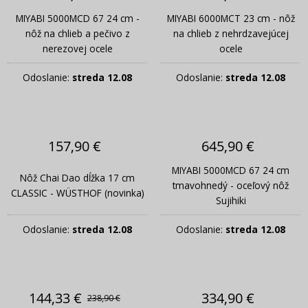
MIYABI 5000MCD 67 24 cm -
MIYABI 6000MCT 23 cm - nôž
nôž na chlieb a pečivo z
na chlieb z nehrdzavejúcej
nerezovej ocele
ocele
Odoslanie:
streda 12.08
Odoslanie:
streda 12.08
157,90 €
645,90 €
MIYABI 5000MCD 67 24 cm
Nôž Chai Dao dĺžka 17 cm
tmavohnedý - oceľový nôž
CLASSIC - WÜSTHOF (novinka)
Sujihiki
Odoslanie:
streda 12.08
Odoslanie:
streda 12.08
144,33 €
334,90 €
238,90 €