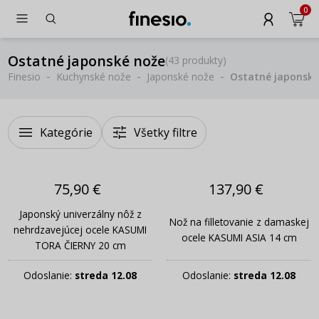
0
Ostatné japonské nože
(
43 produkty
)
Finesio
Kuchynské nože
Japonské nože
Ostatné japonské
Kategórie
Všetky filtre
75,90 €
137,90 €
Japonský univerzálny nôž z
Nož na filletovanie z damaskej
nehrdzavejúcej ocele KASUMI
ocele KASUMI ASIA 14 cm
TORA ČIERNY 20 cm
Odoslanie:
streda 12.08
Odoslanie:
streda 12.08