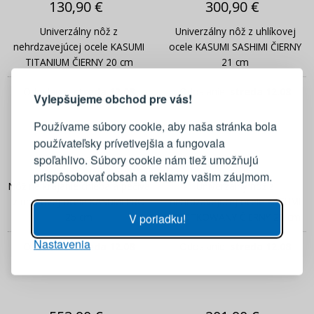
130,90 €
300,90 €
Univerzálny nôž z
Univerzálny nôž z uhlíkovej
nehrdzavejúcej ocele KASUMI
ocele KASUMI SASHIMI ČIERNY
PRIHLÁSENIE
REGISTRÁCIA
TITANIUM ČIERNY 20 cm
21 cm
Odoslanie:
streda 12.08
Odoslanie:
streda 12.08
Vylepšujeme obchod pre vás!
Prihláste sa k svojmu účtu
Používame súbory cookie, aby naša stránka bola
používateľsky prívetivejšia a fungovala
E-mail
spoľahlivo. Súbory cookie nám tiež umožňujú
280,90 €
220,90 €
prispôsobovať obsah a reklamy vašim záujmom.
Nôž na krájanie chleba a pečiva
Univerzálny nôž z
Heslo
ZOBRAZIŤ
z uhlíkovej ocele KASUMI PRO
nehrdzavejúcej ocele KASUMI
25 cm
MŁOTKOWANY ČIERNY 20 cm
V poriadku!
Nastavenia
PRIHLÁSIŤ SA
Odoslanie:
streda 12.08
Odoslanie:
streda 12.08
Pripomenutie hesla