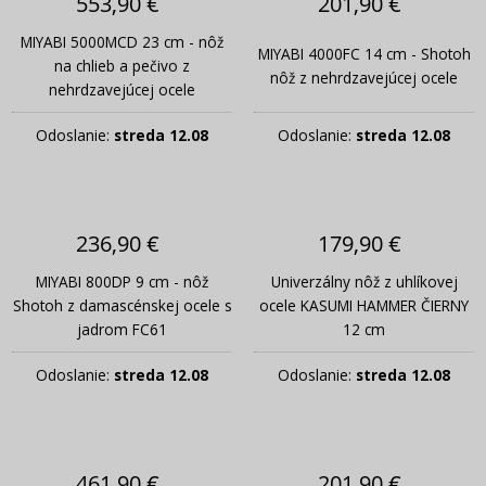
553,90 €
201,90 €
MIYABI 5000MCD 23 cm - nôž
MIYABI 4000FC 14 cm - Shotoh
na chlieb a pečivo z
nôž z nehrdzavejúcej ocele
nehrdzavejúcej ocele
Odoslanie:
streda 12.08
Odoslanie:
streda 12.08
236,90 €
179,90 €
MIYABI 800DP 9 cm - nôž
Univerzálny nôž z uhlíkovej
Shotoh z damascénskej ocele s
ocele KASUMI HAMMER ČIERNY
jadrom FC61
12 cm
Odoslanie:
streda 12.08
Odoslanie:
streda 12.08
461,90 €
201,90 €