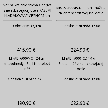
Nôž na krájanie chleba a pečiva
MIYABI 5000FCD 24 cm - nôž na
z nehrdzavejúcej ocele KASUMI
chlieb z nehrdzavejúcej ocele
KLADIVKOVANÝ ČIERNY 25 cm
Odoslanie:
zajtra
Odoslanie:
streda 12.08
415,90 €
224,90 €
MIYABI 6000MCT 24 cm
MIYABI 5000FCD 14 cm -
tmavohnedý - Sujihiki oceľový
Shotoh nôž z nehrdzavejúcej
nôž
ocele
Odoslanie:
streda 12.08
Odoslanie:
streda 12.08
190,90 €
622,90 €