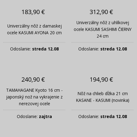
183,90 €
312,90 €
Univerzálny nôž z uhlíkovej
Univerzálny nôž z damaskej
ocele KASUMI SASHIMI ČIERNY
ocele KASUMI AYONA 20 cm
24 cm
Odoslanie:
streda 12.08
Odoslanie:
streda 12.08
240,90 €
194,90 €
TAMAHAGANE Kyoto 16 cm -
Nôž na chlieb dĺžka 21 cm
japonský nož na vykrajenie z
KASANE - KASUMI (novinka)
nerezovej ocele
Odoslanie:
zajtra
Odoslanie:
streda 12.08