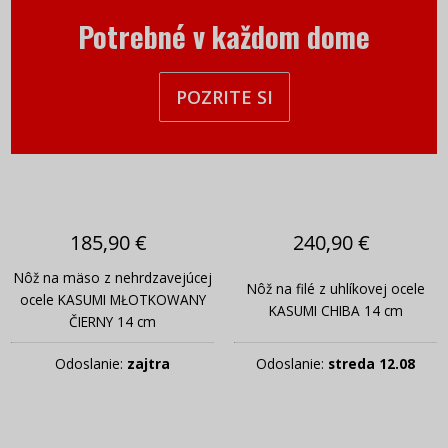
Potrebné v každom dome
POZRITE SI
185,90 €
240,90 €
Nôž na mäso z nehrdzavejúcej
Nôž na filé z uhlíkovej ocele
ocele KASUMI MŁOTKOWANY
KASUMI CHIBA 14 cm
ČIERNY 14 cm
Odoslanie:
zajtra
Odoslanie:
streda 12.08