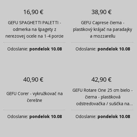
16,90 €
38,90 €
GEFU SPAGHETTI PALETTI -
GEFU Caprese čierna -
odmerka na špagety z
plastikový krájač na paradajky
nerezovej ocele na 1-4 porcie
a mozzarellu
Odoslanie:
pondelok 10.08
Odoslanie:
pondelok 10.08
40,90 €
42,90 €
GEFU Rotare One 25 cm bielo -
GEFU Corer - vykružkovač na
čierna - plastiková
čerešne
odstreďovačka / sušička na
šalát
Odoslanie:
pondelok 10.08
Odoslanie:
pondelok 10.08