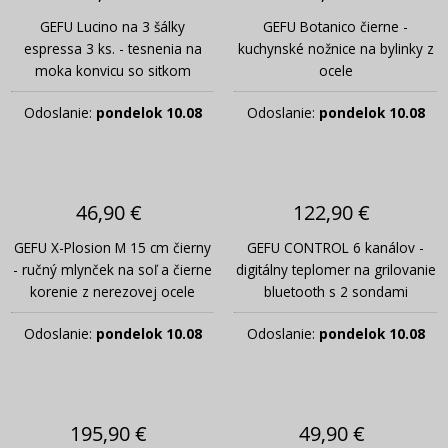
GEFU Lucino na 3 šálky
GEFU Botanico čierne -
espressa 3 ks. - tesnenia na
kuchynské nožnice na bylinky z
moka konvicu so sitkom
ocele
Odoslanie:
pondelok 10.08
Odoslanie:
pondelok 10.08
46,90 €
122,90 €
GEFU X-Plosion M 15 cm čierny
GEFU CONTROL 6 kanálov -
- ručný mlynček na soľ a čierne
digitálny teplomer na grilovanie
korenie z nerezovej ocele
bluetooth s 2 sondami
Odoslanie:
pondelok 10.08
Odoslanie:
pondelok 10.08
195,90 €
49,90 €