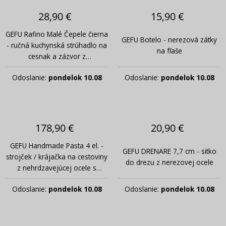
28,90 €
15,90 €
GEFU Rafino Malé Čepele čierna
GEFU Botelo - nerezová zátky
- ručná kuchynská strúhadlo na
na fľaše
cesnak a zázvor z
nehrdzavejúcej ocele
Odoslanie:
pondelok 10.08
Odoslanie:
pondelok 10.08
178,90 €
20,90 €
GEFU Handmade Pasta 4 el. -
GEFU DRENARE 7,7 cm - sitko
strojček / krájačka na cestoviny
do drezu z nerezovej ocele
z nehrdzavejúcej ocele s
príslušenstvom
Odoslanie:
pondelok 10.08
Odoslanie:
pondelok 10.08