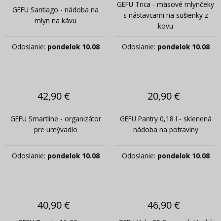
GEFU Trica - mäsové mlynčeky
GEFU Santiago - nádoba na
s nástavcami na sušienky z
mlyn na kávu
kovu
Odoslanie:
pondelok 10.08
Odoslanie:
pondelok 10.08
42,90 €
20,90 €
GEFU Smartline - organizátor
GEFU Pantry 0,18 l - sklenená
pre umývadlo
nádoba na potraviny
Odoslanie:
pondelok 10.08
Odoslanie:
pondelok 10.08
40,90 €
46,90 €