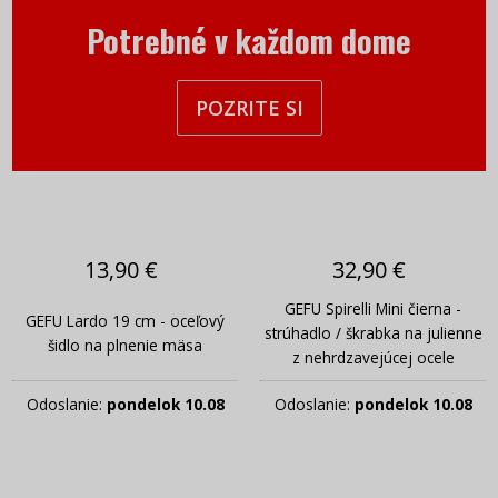
Potrebné v každom dome
POZRITE SI
13,90 €
32,90 €
GEFU Spirelli Mini čierna -
GEFU Lardo 19 cm - oceľový
strúhadlo / škrabka na julienne
šidlo na plnenie mäsa
z nehrdzavejúcej ocele
Odoslanie:
pondelok 10.08
Odoslanie:
pondelok 10.08