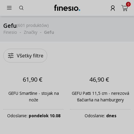
0
Gefu
(
601 produktów
)
Finesio
Značky
Gefu
Všetky filtre
61,90 €
46,90 €
GEFU Smartline - stojak na
GEFU Patti 11,5 cm - nerezová
nože
tlačiarňa na hamburgery
Odoslanie:
pondelok 10.08
Odoslanie:
dnes