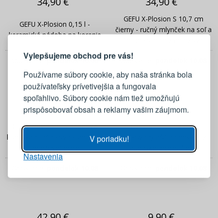
34,90 €
34,90 €
GEFU X-Plosion S 10,7 cm
GEFU X-Plosion 0,15 l -
PRIHLÁSENIE
REGISTRÁCIA
čierny - ručný mlynček na soľ a
keramická nádoba na korenie
čierne korenie z nerezovej
ocele
Vylepšujeme obchod pre vás!
Odoslanie:
pondelok 10.08
Odoslanie:
pondelok 10.08
Prihláste sa k svojmu účtu
Používame súbory cookie, aby naša stránka bola
používateľsky prívetivejšia a fungovala
E-mail
spoľahlivo. Súbory cookie nám tiež umožňujú
38,90 €
33,90 €
prispôsobovať obsah a reklamy vašim záujmom.
Heslo
ZOBRAZIŤ
GEFU Provido 1 l - obedová
GEFU STULLE 12 cm -
krabička / raňajková krabička z
zúbkovaný nôž na desiatu z
V poriadku!
nerezovej ocele
japonskej ocele, čierny
Nastavenia
PRIHLÁSIŤ SA
Odoslanie:
pondelok 10.08
Odoslanie:
pondelok 10.08
Pripomenutie hesla
42,90 €
9,90 €