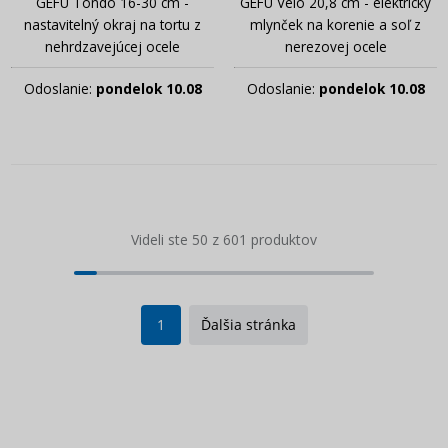
GEFU Tondo 16-30 cm -
GEFU Velo 20,8 cm - elektrický
nastavitelný okraj na tortu z
mlynček na korenie a soľ z
nehrdzavejúcej ocele
nerezovej ocele
Odoslanie:
pondelok 10.08
Odoslanie:
pondelok 10.08
Videli ste 50 z 601 produktov
1
Ďalšia stránka