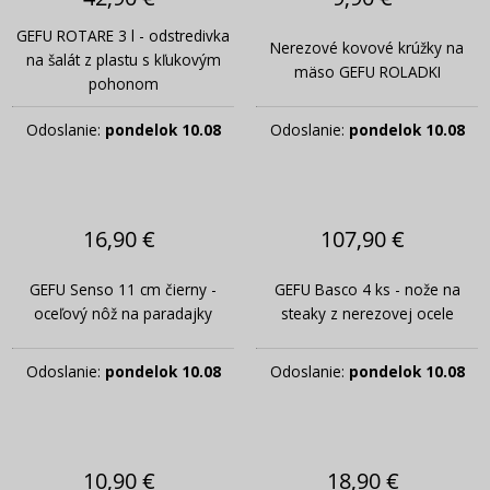
GEFU ROTARE 3 l - odstredivka
Nerezové kovové krúžky na
na šalát z plastu s kľukovým
mäso GEFU ROLADKI
pohonom
Odoslanie:
pondelok 10.08
Odoslanie:
pondelok 10.08
16,90 €
107,90 €
GEFU Senso 11 cm čierny -
GEFU Basco 4 ks - nože na
oceľový nôž na paradajky
steaky z nerezovej ocele
Odoslanie:
pondelok 10.08
Odoslanie:
pondelok 10.08
10,90 €
18,90 €