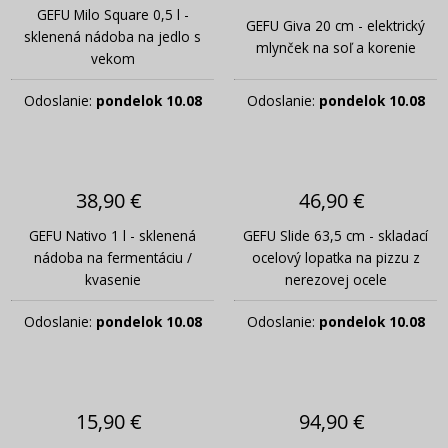
GEFU Milo Square 0,5 l -
GEFU Giva 20 cm - elektrický
sklenená nádoba na jedlo s
mlynček na soľ a korenie
vekom
Odoslanie:
pondelok 10.08
Odoslanie:
pondelok 10.08
38,90 €
46,90 €
GEFU Nativo 1 l - sklenená
GEFU Slide 63,5 cm - skladací
nádoba na fermentáciu /
ocelový lopatka na pizzu z
kvasenie
nerezovej ocele
Odoslanie:
pondelok 10.08
Odoslanie:
pondelok 10.08
15,90 €
94,90 €