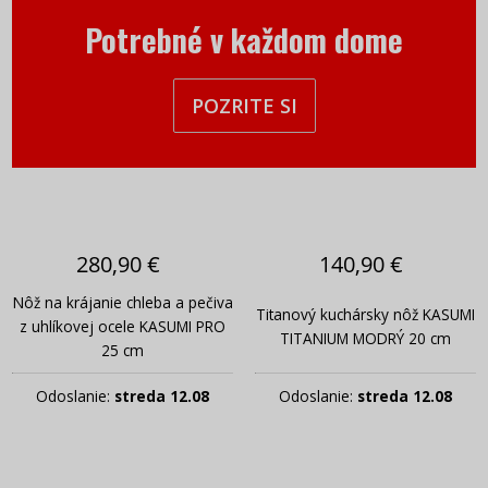
Potrebné v každom dome
POZRITE SI
280,90 €
140,90 €
Nôž na krájanie chleba a pečiva
Titanový kuchársky nôž KASUMI
z uhlíkovej ocele KASUMI PRO
TITANIUM MODRÝ 20 cm
25 cm
Odoslanie:
streda 12.08
Odoslanie:
streda 12.08