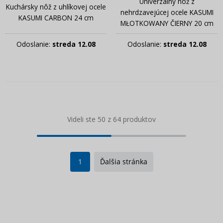
Univerzálny nôž z
Kuchársky nôž z uhlíkovej ocele
nehrdzavejúcej ocele KASUMI
KASUMI CARBON 24 cm
MŁOTKOWANY ČIERNY 20 cm
Odoslanie:
streda 12.08
Odoslanie:
streda 12.08
Videli ste 50 z 64 produktov
1
Ďalšia stránka