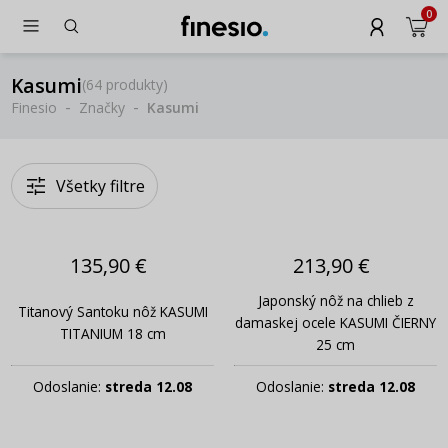
0
Kasumi
(
64 produkty
)
Finesio
Značky
Kasumi
Všetky filtre
135,90 €
213,90 €
Japonský nôž na chlieb z
Titanový Santoku nôž KASUMI
damaskej ocele KASUMI ČIERNY
TITANIUM 18 cm
25 cm
Odoslanie:
streda 12.08
Odoslanie:
streda 12.08