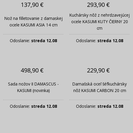
137,90 €
293,90 €
Kuchársky nôž z nehrdzavejúcej
Nož na filletovanie z damaskej
ocele KASUMI KUTY ČIERNY 20
ocele KASUMI ASIA 14 cm
cm
Odoslanie:
streda 12.08
Odoslanie:
streda 12.08
498,90 €
229,90 €
Sada nožov II DAMASCUS -
Damašská oceľ šéfkuchársky
KASUMI (novinka)
nôž KASUMI CARBON 20 cm
Odoslanie:
streda 12.08
Odoslanie:
streda 12.08