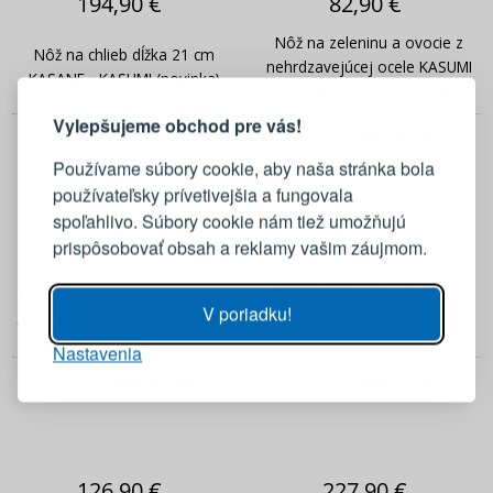
194,90 €
82,90 €
Nôž na zeleninu a ovocie z
Nôž na chlieb dĺžka 21 cm
PRIHLÁSENIE
REGISTRÁCIA
nehrdzavejúcej ocele KASUMI
KASANE - KASUMI (novinka)
TITANIUM MODRÝ 8 cm
Vylepšujeme obchod pre vás!
Odoslanie:
streda 12.08
Odoslanie:
streda 12.08
Prihláste sa k svojmu účtu
Používame súbory cookie, aby naša stránka bola
používateľsky prívetivejšia a fungovala
E-mail
spoľahlivo. Súbory cookie nám tiež umožňujú
135,90 €
213,90 €
prispôsobovať obsah a reklamy vašim záujmom.
Heslo
ZOBRAZIŤ
Nôž na šúpanie zeleniny a
Santoku nôž z nehrdzavejúcej
ovocia z uhlíkovej ocele
V poriadku!
ocele KASUMI TITANIUM 18 cm
KASUMI SOLID 7 cm
Nastavenia
PRIHLÁSIŤ SA
Odoslanie:
streda 12.08
Odoslanie:
streda 12.08
Pripomenutie hesla
126,90 €
227,90 €