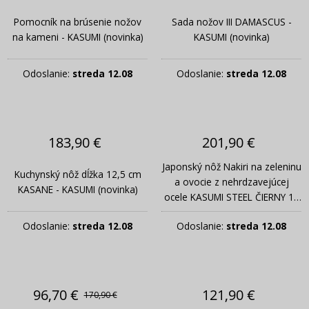
Pomocník na brúsenie nožov
Sada nožov III DAMASCUS -
na kameni - KASUMI (novinka)
KASUMI (novinka)
Odoslanie:
streda 12.08
Odoslanie:
streda 12.08
183,90 €
201,90 €
Japonský nôž Nakiri na zeleninu
Kuchynský nôž dĺžka 12,5 cm
a ovocie z nehrdzavejúcej
KASANE - KASUMI (novinka)
ocele KASUMI STEEL ČIERNY 17
cm
Odoslanie:
streda 12.08
Odoslanie:
streda 12.08
96,70 €
121,90 €
170,90 €