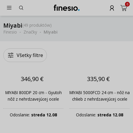
0
Miyabi
(
49 produktów
)
Finesio
Značky
Miyabi
Všetky filtre
346,90 €
335,90 €
MIYABI 800DP 20 cm - Gyutoh
MIYABI 5000FCD 24 cm - nôž na
nôž z nehrdzavejúcej ocele
chlieb z nehrdzavejúcej ocele
Odoslanie:
streda 12.08
Odoslanie:
streda 12.08