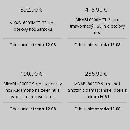
392,90 €
415,90 €
MIYABI 6000MCT 24 cm
MIYABI 6000MCT 23 cm -
tmavohnedý - Sujihiki oceľový
oceľový nôž Santoku
nôž
Odoslanie:
streda 12.08
Odoslanie:
streda 12.08
190,90 €
236,90 €
MIYABI 4000FC 9 cm - japonský
MIYABI 800DP 9 cm - nôž
nôž Kudamono na zeleninu a
Shotoh z damascénskej ocele s
ovocie z nerezovej ocele
jadrom FC61
Odoslanie:
streda 12.08
Odoslanie:
streda 12.08