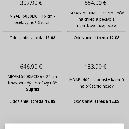
307,90 €
554,90 €
MIYABI 5000MCD 23 cm - nôž
MIYABI 6000MCT 16 cm -
na chlieb a pečivo z
oceľový nôž Gyutoh
nehrdzavejúcej ocele
Odoslanie:
streda 12.08
Odoslanie:
streda 12.08
646,90 €
133,90 €
MIYABI 5000MCD 67 24 cm
MIYABI 400 - japonský kameň
tmavohnedý - oceľový nôž
na brúsenie nožov
Sujihiki
Odoslanie:
streda 12.08
Odoslanie:
streda 12.08
PRIHLÁSENIE
REGISTRÁCIA