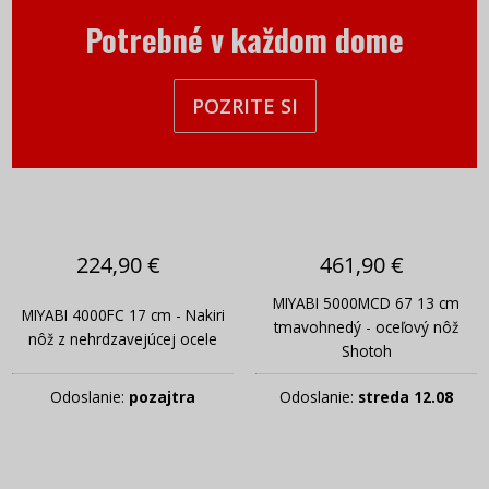
Potrebné v každom dome
POZRITE SI
224,90 €
461,90 €
MIYABI 5000MCD 67 13 cm
MIYABI 4000FC 17 cm - Nakiri
tmavohnedý - oceľový nôž
nôž z nehrdzavejúcej ocele
Shotoh
Odoslanie:
pozajtra
Odoslanie:
streda 12.08