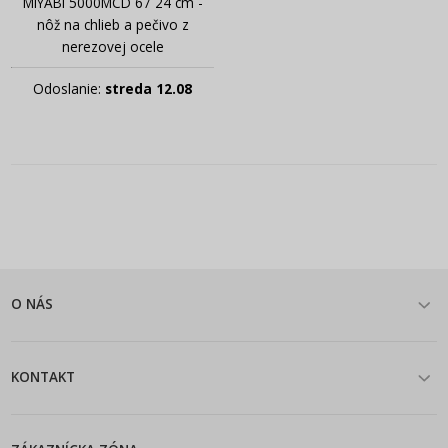
MIYABI 5000MCD 67 24 cm -
nôž na chlieb a pečivo z
nerezovej ocele
Odoslanie:
streda 12.08
O NÁS
KONTAKT