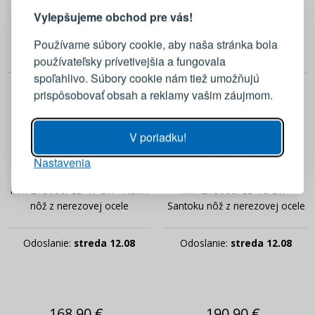
121,90 €
118,90 €
Vylepšujeme obchod pre vás!
MIYABI 400-1000 - japonský
Prihláste sa k svojmu účtu
MIYABI - 2-slotový brúska na
kameň na brúsenie nožov s
Používame súbory cookie, aby naša stránka bola
nože
podložkou
používateľsky prívetivejšia a fungovala
E-mail
spoľahlivo. Súbory cookie nám tiež umožňujú
Odoslanie:
streda 12.08
Odoslanie:
streda 12.08
prispôsobovať obsah a reklamy vašim záujmom.
Heslo
ZOBRAZIŤ
V poriadku!
335,90 €
335,90 €
Nastavenia
PRIHLÁSIŤ SA
MIYABI 5000FCD 17 cm - Nakiri
MIYABI 5000FCD 18 cm -
Pripomenutie hesla
nôž z nerezovej ocele
Santoku nôž z nerezovej ocele
Odoslanie:
streda 12.08
Odoslanie:
streda 12.08
168,90 €
190,90 €