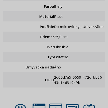
Farba
Biely
Materiál
Plast
Použitie
Do mikrovlnky , Univerzálne
Priemer
25,0 cm
Tvar
Okrúhla
Typ
Ostatné
Umývačka riadu
Áno
2d00d7a5-0659-472d-bb36-
UUID
43d14631949b