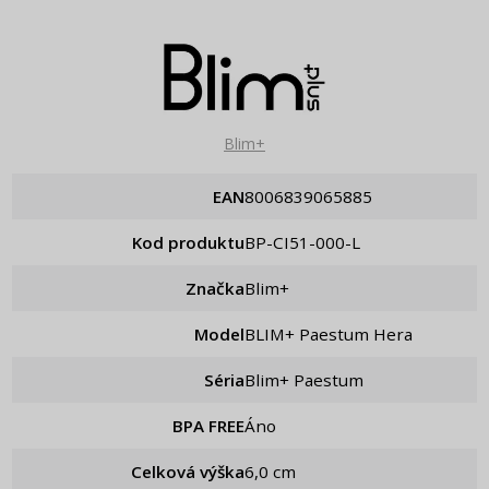
Blim+
EAN
8006839065885
Kod produktu
BP-CI51-000-L
Značka
Blim+
Model
BLIM+ Paestum Hera
Séria
Blim+ Paestum
BPA FREE
Áno
Celková výška
6,0 cm