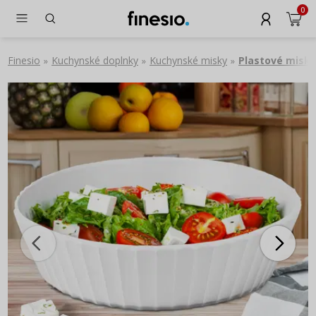
0
Finesio
Kuchynské doplnky
Kuchynské misky
Plastové misky
»
»
»