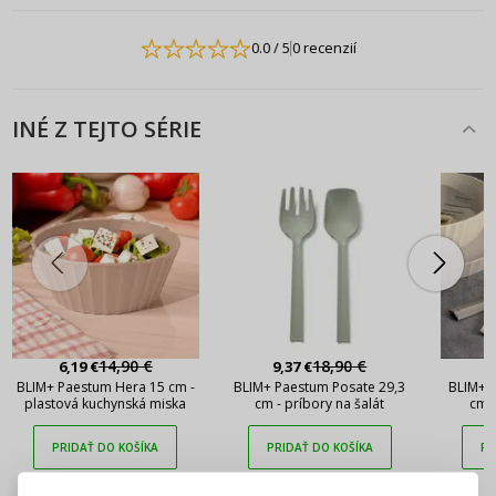
0.0
/ 5
0 recenzií
INÉ Z TEJTO SÉRIE
14,90 €
18,90 €
6,19 €
9,37 €
9
BLIM+ Paestum Hera 15 cm -
BLIM+ Paestum Posate 29,3
BLIM+ 
plastová kuchynská miska
cm - príbory na šalát
cm -
PRIDAŤ DO KOŠÍKA
PRIDAŤ DO KOŠÍKA
PR
PRIHLÁSENIE
REGISTRÁCIA