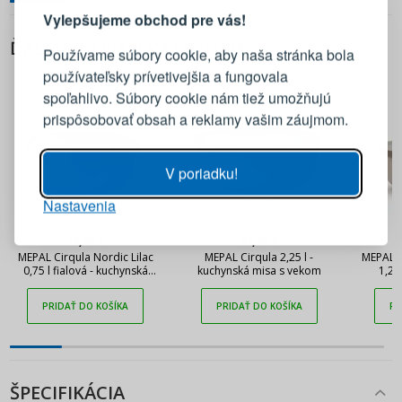
Vylepšujeme obchod pre vás!
Prihláste sa k svojmu účtu
ĎALŠIE Z TEJTO KATEGÓRIE
Používame súbory cookie, aby naša stránka bola
používateľsky prívetivejšia a fungovala
E-mail
spoľahlivo. Súbory cookie nám tiež umožňujú
prispôsobovať obsah a reklamy vašim záujmom.
Heslo
ZOBRAZIŤ
V poriadku!
Nastavenia
PRIHLÁSIŤ SA
14,90 €
22,90 €
MEPAL Cirqula Nordic Lilac
MEPAL Cirqula 2,25 l -
MEPAL C
Pripomenutie hesla
0,75 l fialová - kuchynská
kuchynská misa s vekom
1,25
miska s vekom
kuchy
PRIDAŤ DO KOŠÍKA
PRIDAŤ DO KOŠÍKA
PR
ŠPECIFIKÁCIA