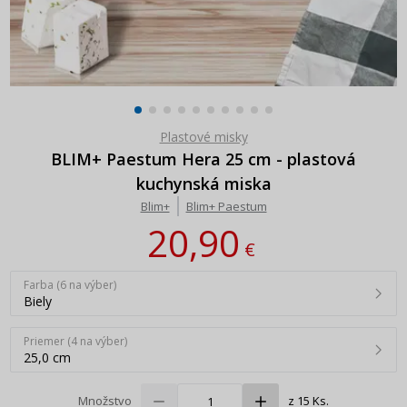
Plastové misky
BLIM+ Paestum Hera 25 cm - plastová
kuchynská miska
Blim+
Blim+ Paestum
20,90
€
Farba (6 na výber)
Biely
Priemer (4 na výber)
25,0 cm
Množstvo
z 15 Ks.