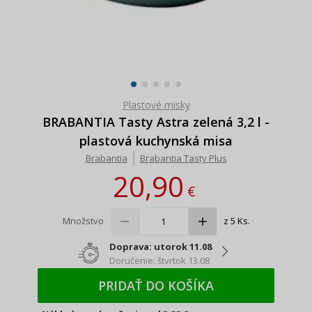
Plastové misky
BRABANTIA Tasty Astra zelená 3,2 l -
plastová kuchynská misa
Brabantia
Brabantia Tasty Plus
20,90
€
Množstvo
z 5 Ks.
Doprava: utorok 11.08
Doručenie: štvrtok 13.08
PRIDAŤ DO KOŠÍKA