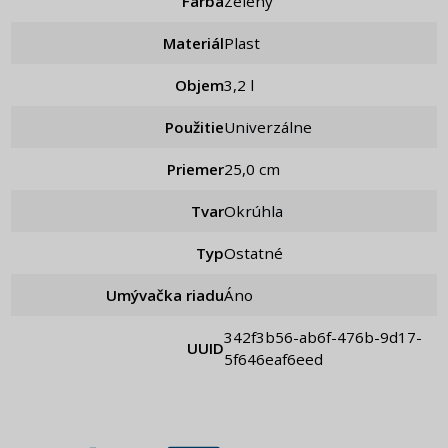
Farba
Zelený
Materiál
Plast
Objem
3,2 l
Použitie
Univerzálne
Priemer
25,0 cm
Tvar
Okrúhla
Typ
Ostatné
Umývačka riadu
Áno
342f3b56-ab6f-476b-9d17-
UUID
5f646eaf6eed