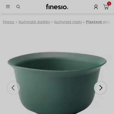
0
Finesio
Kuchynské doplnky
Kuchynské misky
Plastové misky
»
»
»