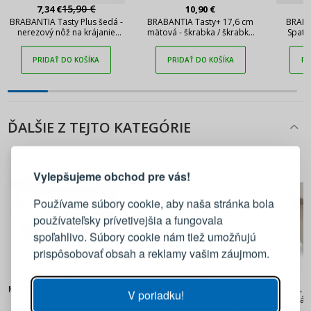
15,90 €
7,34 €
10,90 €
BRABANTIA Tasty Plus šedá -
BRABANTIA Tasty+ 17,6 cm
BRABA
nerezový nôž na krájanie
mätová - škrabka / škrabka
Spatu
pizze
na zeleninu a ovocie so
silikón
zesterom
PRIDAŤ DO KOŠÍKA
PRIDAŤ DO KOŠÍKA
PR
ĎALŠIE Z TEJTO KATEGÓRIE
PRIHLÁSENIE
REGISTRÁCIA
Vylepšujeme obchod pre vás!
Prihláste sa k svojmu účtu
Používame súbory cookie, aby naša stránka bola
používateľsky prívetivejšia a fungovala
E-mail
spoľahlivo. Súbory cookie nám tiež umožňujú
prispôsobovať obsah a reklamy vašim záujmom.
Heslo
ZOBRAZIŤ
22,90 €
23,90 €
MEPAL Cirqula Vivid Mauve 3 l
MEPAL Cirqula Nordic Blue 3 l
MEPAL Ci
V poriadku!
- plastová kuchynská misa s
modrá - plastová kuchynská
l šedá 
pokrievkou
misa s vekom
m