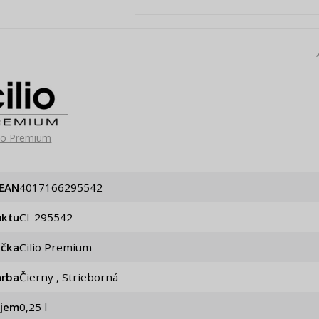
lio Premium
EAN
4017166295542
uktu
CI-295542
ačka
Cilio Premium
arba
Čierny , Strieborná
jem
0,25 l