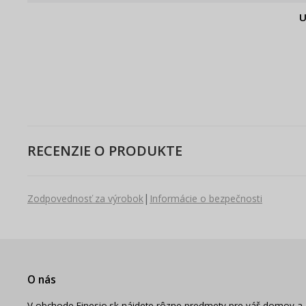
U
RECENZIE O PRODUKTE
|
Zodpovednosť za výrobok
Informácie o bezpečnosti
O nás
V obchode Finesio.sk nájdete rôzne predmety pre váš domov a