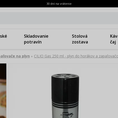
30 dní na vrátenie
ské
Skladovanie
Stolová
Káv
potravín
zostava
čaj
aľovače na plyn
CILIO Gas 250 ml - plyn do horákov a zapaľovač
»