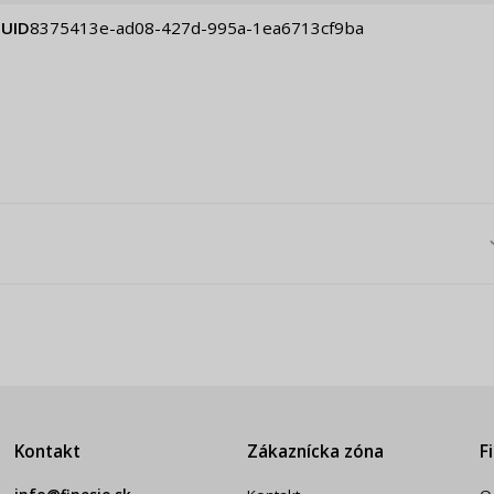
UID
8375413e-ad08-427d-995a-1ea6713cf9ba
Kontakt
Zákaznícka zóna
F