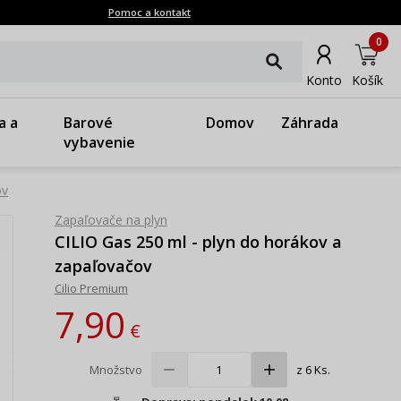
Pomoc a kontakt
0
Konto
Košík
a a
Barové
Domov
Záhrada
vybavenie
ov
Zapaľovače na plyn
CILIO Gas 250 ml - plyn do horákov a
zapaľovačov
Cilio Premium
7,90
€
Množstvo
z 6 Ks.