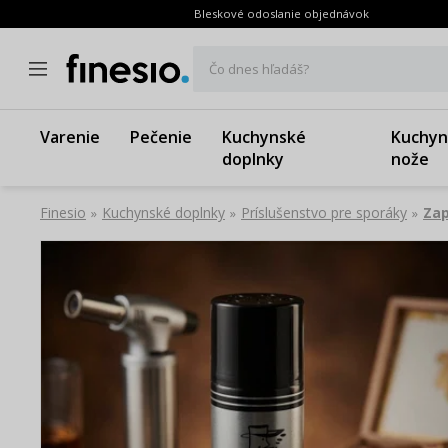
Bleskové odoslanie objednávok
Čo dnes hľadáš?
Varenie
Pečenie
Kuchynské
Kuchyn
doplnky
nože
Finesio
Kuchynské doplnky
Príslušenstvo pre sporáky
Zap
»
»
»