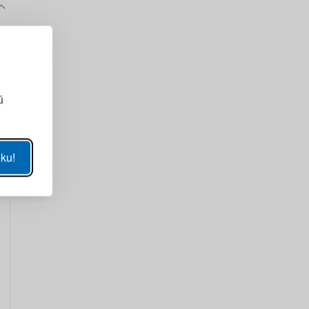
EGISTRÁCIA
ojmu účtu
ú
ZOBRAZIŤ
ku!
SA
sla