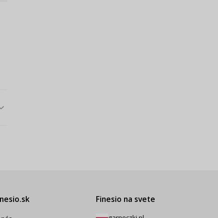
inesio.sk
Finesio na svete
garneczki.pl