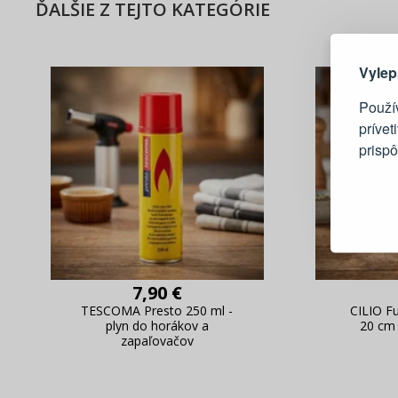
ĎALŠIE Z TEJTO KATEGÓRIE
Tu je dô
Vylep
Použí
prívet
prisp
Blesko
Sledov
Rýchla
Živý n
7,90 €
TESCOMA Presto 250 ml -
CILIO F
plyn do horákov a
20 cm 
zapaľovačov