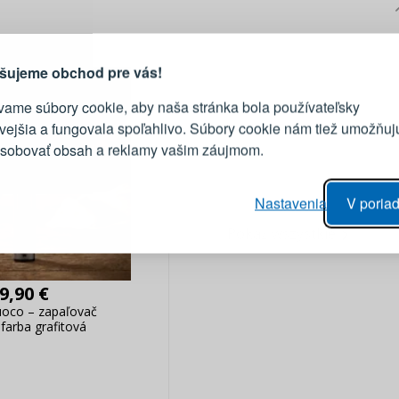
PRIHLÁSENIE
R
vod, prečo sa oplatí vytvoriť
účet
Prihláste sa k sv
šujeme obchod pre vás!
vame súbory cookie, aby naša stránka bola používateľsky
E-mail
ivejšia a fungovala spoľahlivo. Súbory cookie nám tiež umožňuj
ôsobovať obsah a reklamy vašim záujmom.
Heslo
vý proces objednávky
Nastavenia
V poriad
anie realizácie objednávok
Pokaż wszystkie
PRIHLÁSIŤ 
 úprava údajov
áhľad na zmeny v objednávke
Pripomenutie he
9,90 €
uoco – zapaľovač
farba grafitová