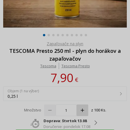
Zapaľovače na plyn
TESCOMA Presto 250 ml - plyn do horákov a
zapaľovačov
Tescoma
Tescoma Presto
7,90
€
Objem (1 na výber)
0,25 l
Množstvo
z 100 Ks.
Doprava: štvrtok 13.08
Doručenie: pondelok 17.08