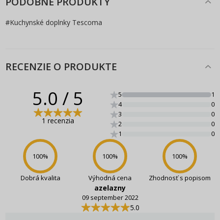
PODOBNE PRODUKTY
#
Kuchynské doplnky Tescoma
RECENZIE O PRODUKTE
5.0
/ 5
5
1
4
0
3
0
1 recenzia
2
0
1
0
100
%
100
%
100
%
Dobrá kvalita
Výhodná cena
Zhodnosť s popisom
azelazny
09 september 2022
5.0