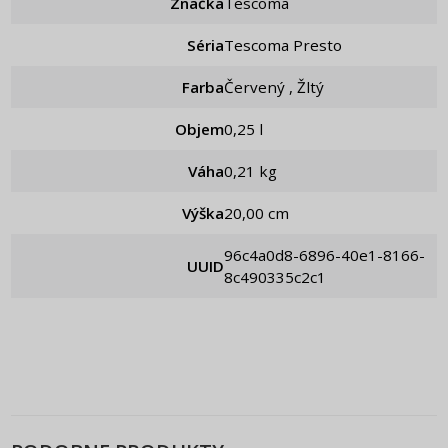
Značka
Tescoma
Séria
Tescoma Presto
Farba
Červený , Žltý
Objem
0,25 l
Váha
0,21 kg
Výška
20,00 cm
96c4a0d8-6896-40e1-8166-
UUID
8c490335c2c1