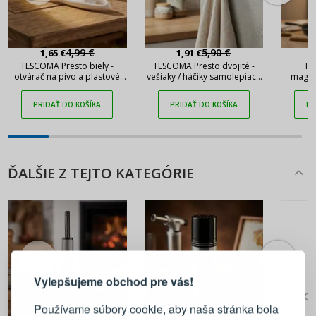
4,99 €
5,90 €
1,65 €
1,91 €
TESCOMA Presto biely -
TESCOMA Presto dvojité -
TE
otvárač na pivo a plastové
vešiaky / háčiky samolepiace
magnet
fľaše
z nehrdzavejúcej ocele
PRIDAŤ DO KOŠÍKA
PRIDAŤ DO KOŠÍKA
PR
ĎALŠIE Z TEJTO KATEGÓRIE
PRIHLÁSENIE
REGISTRÁCIA
Vylepšujeme obchod pre vás!
Prihláste sa k svojmu účtu
Pok
Používame súbory cookie, aby naša stránka bola