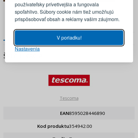
používateľsky prívetivejšia a fungovala
9,90 €
7,90 €
E-mail
CILIO Fuoco – zapaľovač 20
CILIO Gas 250 ml - plyn do
spoľahlivo. Súbory cookie nám tiež umožňujú
cm farba grafitová
horákov a zapaľovačov
prispôsobovať obsah a reklamy vašim záujmom.
Heslo
ZOBRAZIŤ
PRIDAŤ DO KOŠÍKA
PRIDAŤ DO KOŠÍKA
V poriadku!
Nastavenia
PRIHLÁSIŤ SA
ŠPECIFIKÁCIA
Pripomenutie hesla
Tescoma
EAN
8595028446890
Kod produktu
354942.00