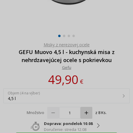
Misky z nerezovej ocele
GEFU Muovo 4,5 l - kuchynská misa z
nehrdzavejúcej ocele s pokrievkou
Gefu
49,90
€
Objem (4 na výber)
4,5 l
Množstvo
z 8 Ks.
Doprava: pondelok 10.08
Doručenie: streda 12.08