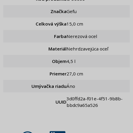
Značka
Gefu
Celková výška
15,0 cm
Farba
Nerezová ocel
Materiál
Nehrdzavejúca oceľ
Objem
4,5 l
Priemer
27,0 cm
Umývačka riadu
Áno
3d0ffd2a-f01e-4f51-9b8b-
UUID
bbdc9a65a526