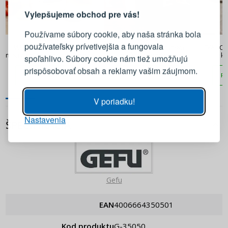
Vylepšujeme obchod pre vás!
Prihláste sa k svojmu účtu
Používame súbory cookie, aby naša stránka bola
38,90 €
49,90 €
používateľsky prívetivejšia a fungovala
MASTRAD 5 l - kuchynská
SPRING Tools – kuchynská
EVA SOLO
E-mail
misa z nehrdzavejúcej ocele s
miska s rukoväťou
ku
spoľahlivo. Súbory cookie nám tiež umožňujú
vekom na miešanie
nehrdzavejúca oceľ 3,3 l
nehr
prispôsobovať obsah a reklamy vašim záujmom.
priem. 22 x 12 cm
PRIDAŤ DO KOŠÍKA
PRIDAŤ DO KOŠÍKA
PR
Heslo
ZOBRAZIŤ
V poriadku!
Nastavenia
PRIHLÁSIŤ SA
ŠPECIFIKÁCIA
Pripomenutie hesla
Gefu
EAN
4006664350501
Kod produktu
g-35050