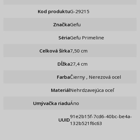
Kod produktu
g-29215
Značka
Gefu
Séria
Gefu Primeline
Celková šírka
7,50 cm
Dĺžka
27,4 cm
Farba
Čierny , Nerezová ocel
Materiál
Nehrdzavejúca oceľ
Umývačka riadu
Áno
91e2b15f-7cd6-40bc-be4a-
UUID
132b521f6c63