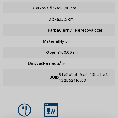
Celková šírka
10,00 cm
Dĺžka
33,5 cm
Farba
Čierny , Nerezová ocel
Materiál
Nylon
Objem
100,00 ml
Umývačka riadu
Áno
91e2b15f-7cd6-40bc-be4a-
UUID
132b521f6c63
PRIHLÁSENIE
REGISTRÁCIA