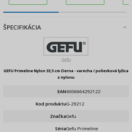
ŠPECIFIKÁCIA
Gefu
GEFU Primeline Nylon 33,5 cm čierna - varecha / polievková lyžica
z nylonu
EAN
4006664292122
Kod produktu
g-29212
Značka
Gefu
Séria
Gefu Primeline