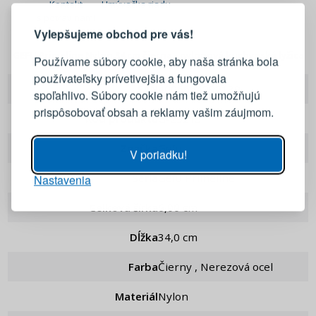
Kontakt
Umývačka riadu
s potravinami
Vylepšujeme obchod pre vás!
Prihláste sa k svojmu účtu
GEFU Primeline Nylon 34 cm čierna - nylonová kuchynská lyžica
Používame súbory cookie, aby naša stránka bola
používateľsky prívetivejšia a fungovala
E-mail
EAN
4006664292139
spoľahlivo. Súbory cookie nám tiež umožňujú
prispôsobovať obsah a reklamy vašim záujmom.
Kod produktu
g-29213
Heslo
ZOBRAZIŤ
Značka
Gefu
V poriadku!
Séria
Gefu Primeline
Nastavenia
PRIHLÁSIŤ SA
Celková šírka
6,00 cm
Pripomenutie hesla
Dĺžka
34,0 cm
Farba
Čierny , Nerezová ocel
Materiál
Nylon