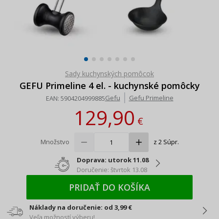
Sady kuchynských pomôcok
GEFU Primeline 4 el. - kuchynské pomôcky
Gefu
Gefu Primeline
EAN:
5904204999885
129,90
€
Množstvo
z 2 Súpr.
Doprava: utorok 11.08
Doručenie: štvrtok 13.08
PRIDAŤ DO KOŠÍKA
Náklady na doručenie: od 3,99 €
Veľa možností výberu!