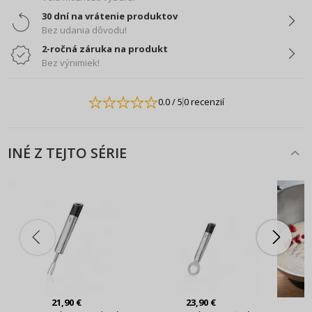
30 dní na vrátenie produktov
Bez udania dôvodu!
2-ročná záruka na produkt
Bez výnimiek!
0.0
/ 5
0 recenzií
INÉ Z TEJTO SÉRIE
21,90 €
23,90 €