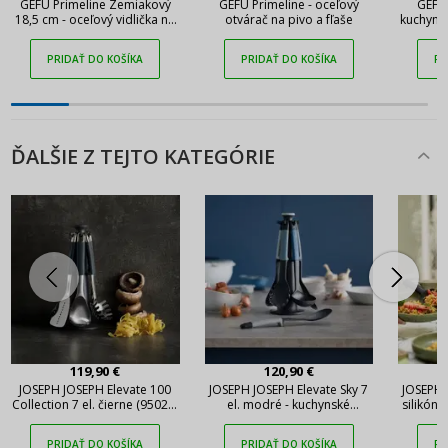
GEFU Primeline Zemiakový
GEFU Primeline - oceľový
GEFU 
18,5 cm - oceľový vidlička na
otvárač na pivo a fľaše
kuchynsk
zemiaky
na
PRIDAŤ DO KOŠÍKA
PRIDAŤ DO KOŠÍKA
PR
ĎALŠIE Z TEJTO KATEGÓRIE
119,90 €
120,90 €
JOSEPH JOSEPH Elevate 100
JOSEPH JOSEPH Elevate Sky 7
JOSEPH J
Collection 7 el. čierne (95029)
el. modré - kuchynské
silikóno
- kuchynské pomôcky z
nástroje z nylonu
nerezovej ocele so stojanom
PRIDAŤ DO KOŠÍKA
PRIDAŤ DO KOŠÍKA
PR