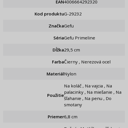
EAN
4006664292320
Kod produktu
g-29232
Značka
Gefu
Séria
Gefu Primeline
Dĺžka
29,5 cm
Farba
Čierny , Nerezová ocel
Materiál
Nylon
Na koláč , Na vajcia , Na
palacinky , Na miešanie , Na
Použitie
šľahanie , Na penu , Do
smotany
Priemer
6,8 cm