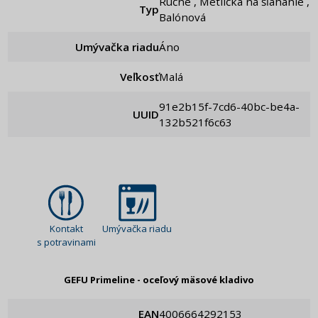
Ručné , Metlička na šľahanie ,
Typ
Balónová
Umývačka riadu
Áno
Veľkosť
Malá
91e2b15f-7cd6-40bc-be4a-
UUID
132b521f6c63
Kontakt
Umývačka riadu
s potravinami
GEFU Primeline - oceľový mäsové kladivo
EAN
4006664292153