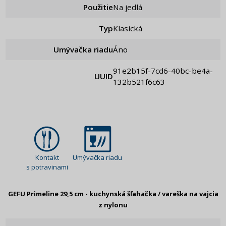
Použitie
Na jedlá
Typ
Klasická
Umývačka riadu
Áno
91e2b15f-7cd6-40bc-be4a-
UUID
132b521f6c63
Kontakt
Umývačka riadu
s potravinami
GEFU Primeline 29,5 cm - kuchynská šľahačka / vareška na vajcia
z nylonu