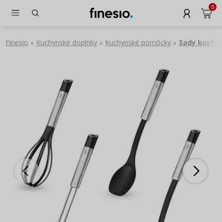
0
Finesio
Kuchynské doplnky
Kuchynské pomôcky
Sady kuchy
»
»
»