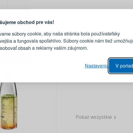
vod, prečo sa oplatí vytvoriť
účet
Prihláste sa k sv
šujeme obchod pre vás!
vame súbory cookie, aby naša stránka bola používateľsky
E-mail
ivejšia a fungovala spoľahlivo. Súbory cookie nám tiež umožňuj
ôsobovať obsah a reklamy vašim záujmom.
Heslo
vý proces objednávky
Nastavenia
V poriad
anie realizácie objednávok
PRIHLÁSIŤ 
 úprava údajov
áhľad na zmeny v objednávke
Pripomenutie he
Pokaż wszystkie