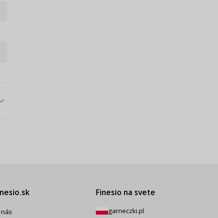
inesio.sk
Finesio na svete
garneczki.pl
 nás