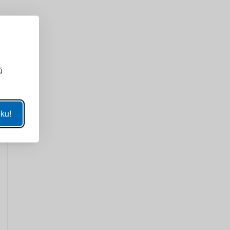
ojmu účtu
ú
ZOBRAZIŤ
ku!
SA
sla