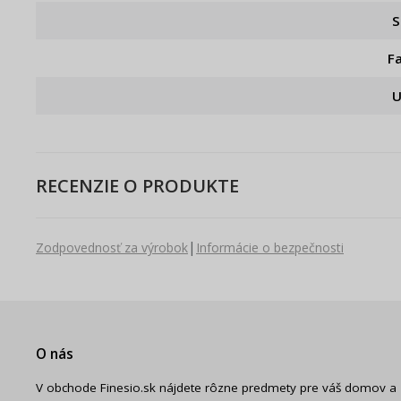
S
F
U
RECENZIE O PRODUKTE
|
Zodpovednosť za výrobok
Informácie o bezpečnosti
O nás
V obchode Finesio.sk nájdete rôzne predmety pre váš domov a