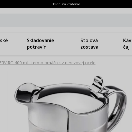
30 dní na vrátenie
ské
Skladovanie
Stolová
Káv
potravín
zostava
čaj
RVIRO 400 ml - termo omáčnik z nerezovej ocele