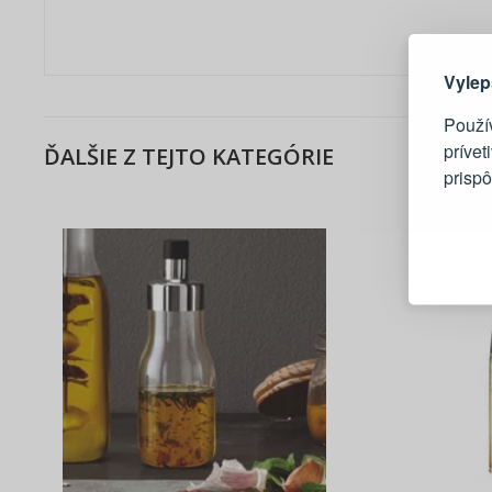
Tu je dô
Vylep
Použí
prívet
ĎALŠIE Z TEJTO KATEGÓRIE
prisp
Blesko
Sledov
Rýchla
Živý n