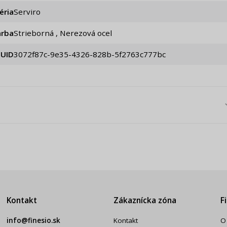
éria
Serviro
arba
Strieborná , Nerezová ocel
UID
3072f87c-9e35-4326-828b-5f2763c777bc
Kontakt
Zákaznícka zóna
F
info@finesio.sk
Kontakt
O