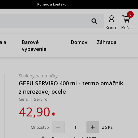
Pomoc a kontakt
0
Konto
Košík
a a
Barové
Domov
Záhrada
vybavenie
Shakery na omáčky
GEFU SERVIRO 400 ml - termo omáčnik
z nerezovej ocele
Gefu
Serviro
42,90
€
Množstvo
z 5 Ks.