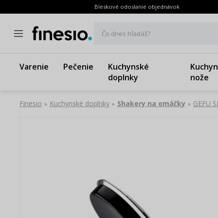
Bleskové odoslanie objednávok
Čo dnes hľadáš?
Varenie
Pečenie
Kuchynské
Kuchyn
doplnky
nože
Finesio
Kuchynské doplnky
Shakery na omáčky
GEFU SE
»
»
»