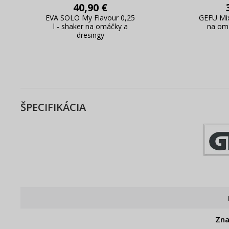
40,90 €
EVA SOLO My Flavour 0,25
GEFU Mix
l - shaker na omáčky a
na omá
dresingy
ŠPECIFIKÁCIA
Zn