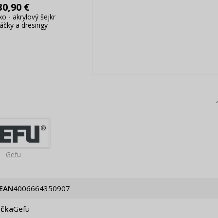
30,90 €
o - akrylový šejkr
čky a dresingy
Gefu
EAN
4006664350907
ačka
Gefu