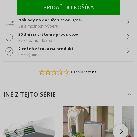
PRIDAŤ DO KOŠÍKA
Náklady na doručenie: od 3,99 €
Veľa možností výberu!
30 dní na vrátenie produktov
Bez udania dôvodu!
2-ročná záruka na produkt
Bez výnimiek!
0.0
/ 5
0 recenzií
INÉ Z TEJTO SÉRIE