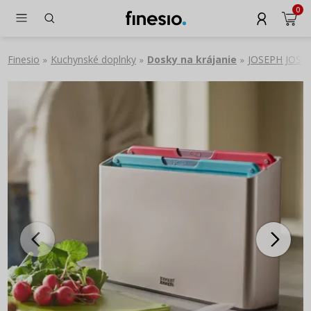
0
Finesio
Kuchynské doplnky
Dosky na krájanie
JOSEPH JOSEPH
»
»
»