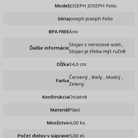
Model
JOSEPH JOSEPH Folio
Séria
Joseph Joseph Folio
BPA FREE
Áno
Stojan z nerezové oceli ,
Ďalšie informácie
Stojan je třeba mýt ručně
Dĺžka
34,0 cm
Červený , Biely , Modrý ,
Farba
Zelený
Konštrukcia
Ostatné
Materiál
Plast
Množstvo
4,00 ks.
Počet dielov v súprave
5,00 el.