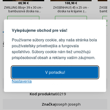
69,90 €
108,90 €
ZWILLING Bbq+ 39 x 30 cm -
ZASSENHAUS 45 x 25 cm -
ZASSEN
bambusová doska na
doska na krájanie z
bambus
krájanie s tácou
dubového dreva
PRIHLÁSENIE
REGISTRÁCIA
PRIDAŤ DO KOŠÍKA
PRIDAŤ DO KOŠÍKA
PR
Vylepšujeme obchod pre vás!
Prihláste sa k svojmu účtu
Používame súbory cookie, aby naša stránka bola
ŠPECIFIKÁCIA
používateľsky prívetivejšia a fungovala
E-mail
spoľahlivo. Súbory cookie nám tiež umožňujú
prispôsobovať obsah a reklamy vašim záujmom.
Heslo
ZOBRAZIŤ
Joseph Joseph
V poriadku!
Nastavenia
PRIHLÁSIŤ SA
EAN
5028420006315
Kod produktu
60219
Pripomenutie hesla
Značka
Joseph Joseph