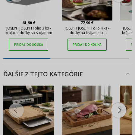
61,90 €
77,90 €
JOSEPH JOSEPH Folio 3 ks -
JOSEPH JOSEPH Folio 4 ks -
JOSEPH
krájacie dosky so stojanom
dosky na krájanie so
krájaci
stojanom
PRIDAŤ DO KOŠÍKA
PRIDAŤ DO KOŠÍKA
PR
ĎALŠIE Z TEJTO KATEGÓRIE