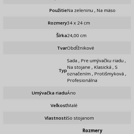
Použitie
Na zeleninu , Na mäso
Rozmery
34 x 24 cm
Šírka
24,00 cm
Tvar
Obdĺžnikové
Sada , Pre umývačku riadu ,
Na stojane , Klasická , S
Typ
označením , Protišmyková ,
Profesionálna
Umývačka riadu
Áno
Veľkosť
Malé
Vlastnosti
So stojanom
Rozmery