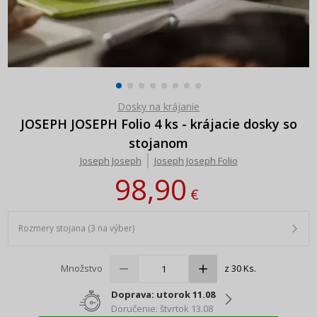
Dosky na krájanie
JOSEPH JOSEPH Folio 4 ks - krájacie dosky so
stojanom
Joseph Joseph
Joseph Joseph Folio
98,90
€
Rozmery stojana (3 na výber)
Množstvo
z 30 Ks.
Doprava: utorok 11.08
Doručenie: štvrtok 13.08