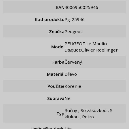
EAN
4006950025946
Kod produktu
pg-25946
Značka
Peugeot
PEUGEOT Le Moulin
Model
D&quot;Olivier Roellinger
Farba
Červený
Materiál
Dřevo
Použitie
Korenie
Súprava
ne
Ručný , So zásuvkou , S
Typ
kľukou , Retro
Umývačka riadu
Nie