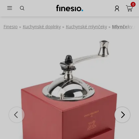
0
Finesio
Kuchynské doplnky
Kuchynské mlynčeky
Mlynčeky na
»
»
»