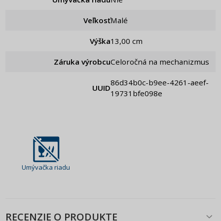
Veľkosť
Malé
Výška
13,00 cm
Záruka výrobcu
Celoročná na mechanizmus
86d34b0c-b9ee-4261-aeef-
UUID
19731bfe098e
Umývačka riadu
RECENZIE O PRODUKTE