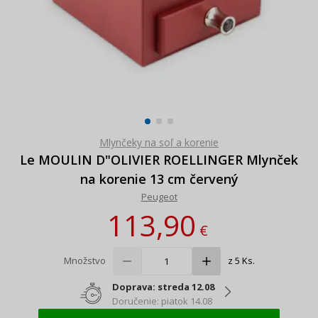
Mlynčeky na soľ a korenie
Le MOULIN D"OLIVIER ROELLINGER Mlynček
na korenie 13 cm červený
Peugeot
113,90
€
Množstvo
z 5 Ks.
Doprava: streda 12.08
Doručenie: piatok 14.08