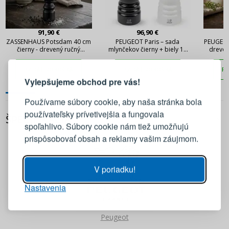
91,90 €
96,90 €
ZASSENHAUS Potsdam 40 cm
PEUGEOT Paris – sada
PEUGEOT 
čierny - drevený ručný
mlynčekov čierny + biely 18
dreven
PRIHLÁSENIE
REGISTRÁCIA
mlynček na korenie
cm
č
PRIDAŤ DO KOŠÍKA
PRIDAŤ DO KOŠÍKA
PR
Vylepšujeme obchod pre vás!
Prihláste sa k svojmu účtu
Používame súbory cookie, aby naša stránka bola
používateľsky prívetivejšia a fungovala
ŠPECIFIKÁCIA
E-mail
spoľahlivo. Súbory cookie nám tiež umožňujú
prispôsobovať obsah a reklamy vašim záujmom.
Heslo
ZOBRAZIŤ
V poriadku!
Nastavenia
PRIHLÁSIŤ SA
Peugeot
Pripomenutie hesla