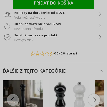
PRIDAŤ DO KOŠÍKA
Náklady na doručenie: od 3,99 €
Veľa možností výberu!
30 dní na vrátenie produktov
Bez udania dôvodu!
2-ročná záruka na produkt
Bez výnimiek!
0.0
/ 5
0 recenzií
ĎALŠIE Z TEJTO KATEGÓRIE