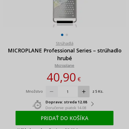
Strúhadlá
MICROPLANE Professional Series – strúhadlo
hrubé
Microplane
40,90
€
Množstvo
z 5 Ks.
Doprava: streda 12.08
Doručenie: piatok 14.08
PRIDAŤ DO KOŠÍKA