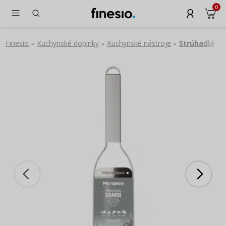
0
Finesio
Kuchynské doplnky
Kuchynské nástroje
Strúhadlá
»
»
»
»