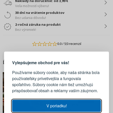
Náklady na doručenie: od 3,99 €
Veľa možností výberu!
30 dní na vrátenie produktov
Bez udania dôvodu!
2-ročná záruka na produkt
Bez výnimiek!
0.0
/ 5
0 recenzií
PRIHLÁSENIE
REGISTRÁCIA
ĎALŠIE Z TEJTO KATEGÓRIE
Vylepšujeme obchod pre vás!
Prihláste sa k svojmu účtu
Používame súbory cookie, aby naša stránka bola
používateľsky prívetivejšia a fungovala
E-mail
spoľahlivo. Súbory cookie nám tiež umožňujú
prispôsobovať obsah a reklamy vašim záujmom.
Heslo
ZOBRAZIŤ
41,90 €
V poriadku!
Ručná kuchynská strúhadlo
na syr a čokoládu z