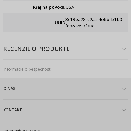
Krajina pôvodu
USA
3c13ea28-c2aa-4e6b-b1b0-
UUID
f8861693f70e
RECENZIE O PRODUKTE
Informácie o bezpečnosti
O NÁS
KONTAKT