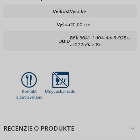
Veľkosť
Vysoké
Výška
20,00 cm
86fc5641-1d04-4dc8-928c-
UUID
ac072b9aef8d
Kontakt
Umývačka riadu
s potravinami
RECENZIE O PRODUKTE