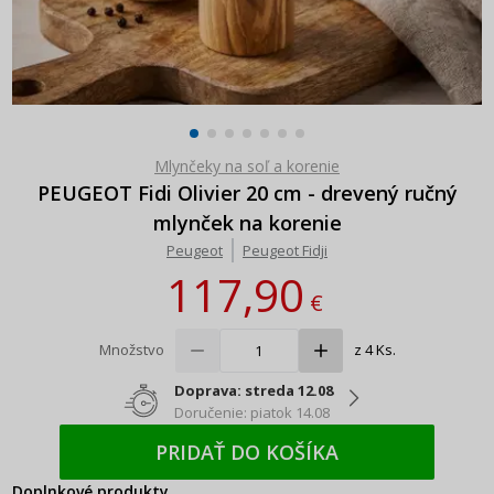
Mlynčeky na soľ a korenie
PEUGEOT Fidi Olivier 20 cm - drevený ručný
mlynček na korenie
Peugeot
Peugeot Fidji
117,90
€
Množstvo
z 4 Ks.
Doprava: streda 12.08
Doručenie: piatok 14.08
PRIDAŤ DO KOŠÍKA
Doplnkové produkty