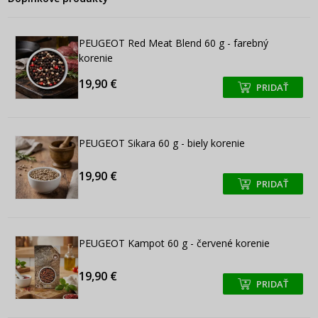
PEUGEOT Red Meat Blend 60 g - farebný
korenie
19,90 €
PRIDAŤ
+
+
PEUGEOT Sikara 60 g - biely korenie
19,90 €
PRIDAŤ
+
+
PEUGEOT Kampot 60 g - červené korenie
19,90 €
PRIDAŤ
+
+