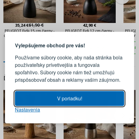
61,90 €
35,24 €
42,90 €
PRIHLÁSENIE
REGISTRÁCIA
PEUGEOT Fidji 15 cm čierny -
PEUGEOT Fidi 12 cm čierny -
PEUGEOT
drevený ručný mlynček na soľ
drevený ručný mlynček na
drevený 
korenie
Vylepšujeme obchod pre vás!
PRIDAŤ DO KOŠÍKA
PRIDAŤ DO KOŠÍKA
PR
Prihláste sa k svojmu účtu
Používame súbory cookie, aby naša stránka bola
používateľsky prívetivejšia a fungovala
E-mail
spoľahlivo. Súbory cookie nám tiež umožňujú
ĎALŠIE Z TEJTO KATEGÓRIE
prispôsobovať obsah a reklamy vašim záujmom.
Heslo
ZOBRAZIŤ
V poriadku!
Nastavenia
PRIHLÁSIŤ SA
Pripomenutie hesla