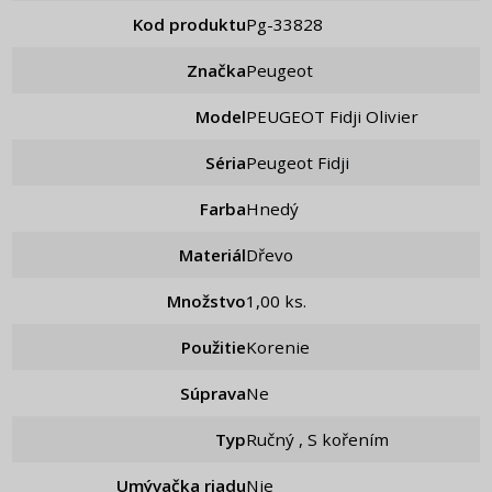
Kod produktu
pg-33828
Značka
Peugeot
Model
PEUGEOT Fidji Olivier
Séria
Peugeot Fidji
Farba
Hnedý
Materiál
Dřevo
Množstvo
1,00 ks.
Použitie
Korenie
Súprava
ne
Typ
Ručný , S kořením
Umývačka riadu
Nie