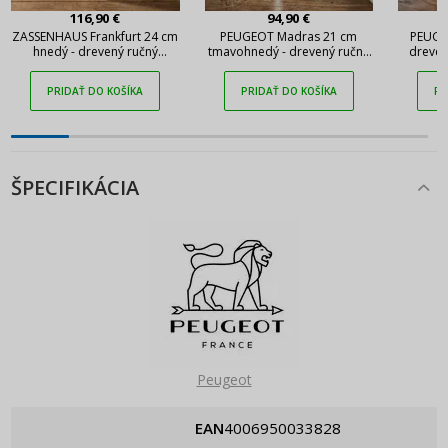
116,90 €
94,90 €
ZASSENHAUS Frankfurt 24 cm
PEUGEOT Madras 21 cm
PEUGE
hnedý - drevený ručný
tmavohnedý - drevený ručný
dreven
mlynček na soľ
mlynček na korenie
PRIDAŤ DO KOŠÍKA
PRIDAŤ DO KOŠÍKA
PR
ŠPECIFIKÁCIA
Peugeot
EAN
4006950033828