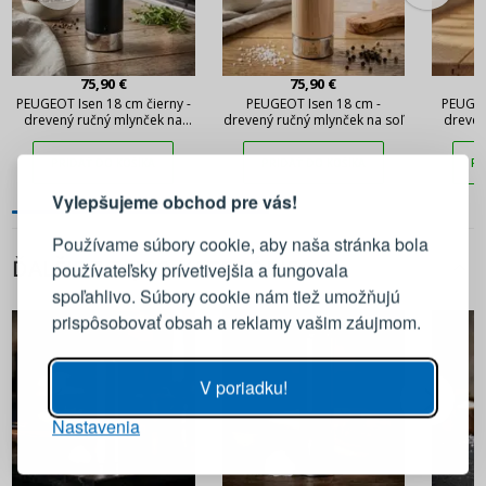
75,90 €
75,90 €
PEUGEOT Isen 18 cm čierny -
PEUGEOT Isen 18 cm -
PEUGEO
drevený ručný mlynček na
drevený ručný mlynček na soľ
dreven
čierne korenie
PRIHLÁSENIE
REGISTRÁCIA
PRIDAŤ DO KOŠÍKA
PRIDAŤ DO KOŠÍKA
PR
Vylepšujeme obchod pre vás!
Prihláste sa k svojmu účtu
Používame súbory cookie, aby naša stránka bola
ĎALŠIE Z TEJTO KATEGÓRIE
používateľsky prívetivejšia a fungovala
E-mail
spoľahlivo. Súbory cookie nám tiež umožňujú
prispôsobovať obsah a reklamy vašim záujmom.
Heslo
ZOBRAZIŤ
V poriadku!
Nastavenia
PRIHLÁSIŤ SA