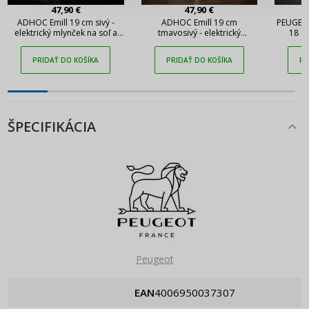
Pripomenutie hesla
47,90 €
47,90 €
ADHOC Emill 19 cm sivý -
ADHOC Emill 19 cm
PEUGEOT
elektrický mlynček na soľ a
tmavosivý - elektrický
18 cm
korenie z nehrdzavejúcej
mlynček na korenie a soľ z
m
ocele
nehrdzavejúcej ocele
PRIDAŤ DO KOŠÍKA
PRIDAŤ DO KOŠÍKA
PR
ŠPECIFIKÁCIA
Peugeot
EAN
4006950037307