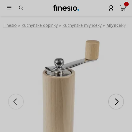
0
Finesio
Kuchynské doplnky
Kuchynské mlynčeky
Mlynčeky na
»
»
»