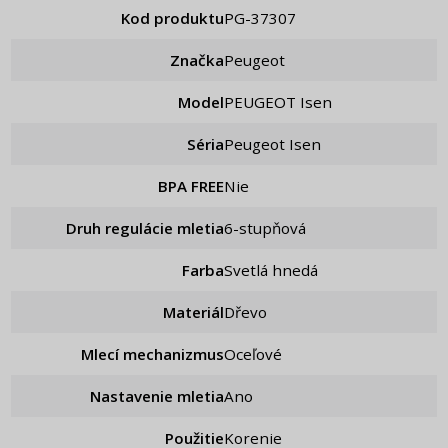
Kod produktu
PG-37307
Značka
Peugeot
Model
PEUGEOT Isen
Séria
Peugeot Isen
BPA FREE
Nie
Druh regulácie mletia
6-stupňová
Farba
Svetlá hnedá
Materiál
Dřevo
Mlecí mechanizmus
Oceľové
Nastavenie mletia
ano
Použitie
Korenie