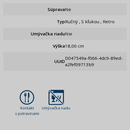
Súprava
ne
Typ
Ručný , S kľukou , Retro
Umývačka riadu
Nie
Výška
18,00 cm
d047549a-f066-4dc9-89ed-
UUID
a2fef09713b9
Kontakt
Umývačka riadu
s potravinami