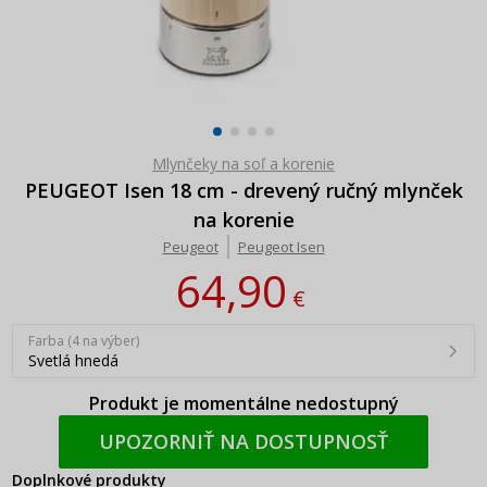
Mlynčeky na soľ a korenie
PEUGEOT Isen 18 cm - drevený ručný mlynček
na korenie
Peugeot
Peugeot Isen
64,90
€
Farba (4 na výber)
Svetlá hnedá
Produkt je momentálne nedostupný
UPOZORNIŤ NA DOSTUPNOSŤ
Doplnkové produkty