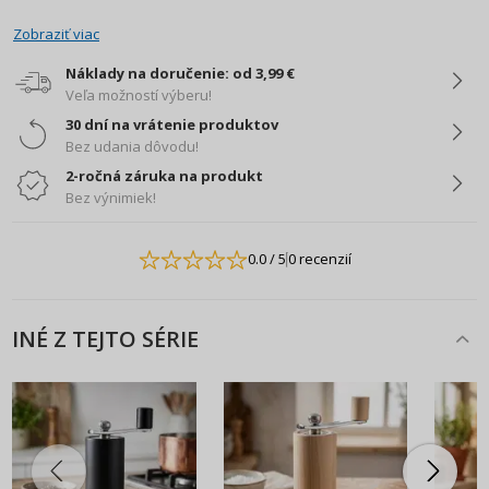
Zobraziť viac
Náklady na doručenie: od 3,99 €
Veľa možností výberu!
30 dní na vrátenie produktov
Bez udania dôvodu!
2-ročná záruka na produkt
Bez výnimiek!
0.0
/ 5
0 recenzií
INÉ Z TEJTO SÉRIE