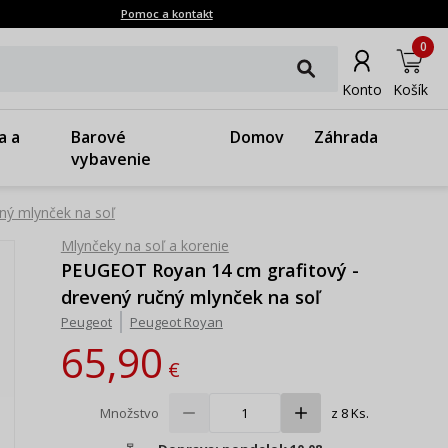
Pomoc a kontakt
0
Konto
Košík
a a
Barové
Domov
Záhrada
vybavenie
ný mlynček na soľ
Mlynčeky na soľ a korenie
PEUGEOT Royan 14 cm grafitový -
drevený ručný mlynček na soľ
Peugeot
Peugeot Royan
65,90
€
Množstvo
z 8 Ks.