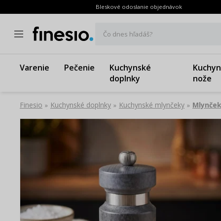
Bleskové odoslanie objednávok
Čo dnes hľadáš?
Varenie
Pečenie
Kuchynské
Kuchyn
doplnky
nože
Finesio
Kuchynské doplnky
Kuchynské mlynčeky
Mlynček
»
»
»