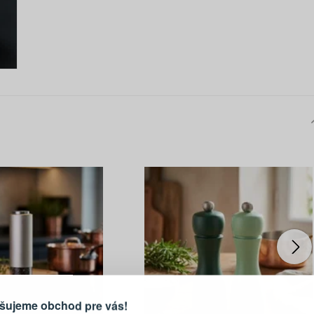
PRIHLÁSENIE
R
vod, prečo sa oplatí vytvoriť
účet
Prihláste sa k sv
šujeme obchod pre vás!