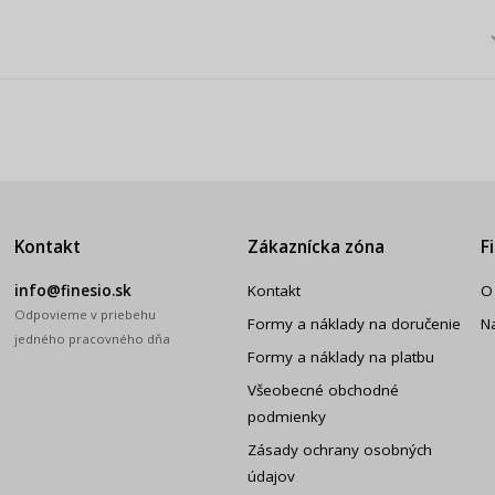
Kontakt
Zákaznícka zóna
F
info@finesio.sk
Kontakt
O
Odpovieme v priebehu
Formy a náklady na doručenie
N
jedného pracovného dňa
Formy a náklady na platbu
Všeobecné obchodné
podmienky
Zásady ochrany osobných
údajov