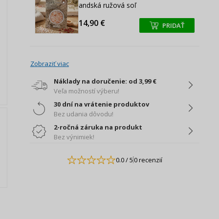
andská ružová soľ
14,90 €
PRIDAŤ
+
+
Zobraziť viac
Náklady na doručenie: od 3,99 €
Veľa možností výberu!
30 dní na vrátenie produktov
Bez udania dôvodu!
2-ročná záruka na produkt
Bez výnimiek!
0.0
/ 5
0 recenzií