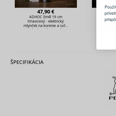
Použí
47,90 €
prívet
ADHOC Emill 19 cm
ADHOC Em
prisp
tmavosivý - elektrický
elektrick
mlynček na korenie a soľ z
korenie
nehrdzavejúcej ocele
Blesko
Sledov
Rýchla
Živý n
ŠPECIFIKÁCIA