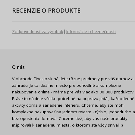
RECENZIE O PRODUKTE
|
Zodpovednosť za výrobok
Informácie o bezpečnosti
O nás
V obchode Finesio.sk nájdete rôzne predmety pre váš domov a
záhradu. Je to ideálne miesto pre pohodlné a komplexné
nakupovanie online - máme pre vás viac ako 30 000 produktov!
Práve tu nájdete všetko potrebné na prípravu jedál, každodenné
aktivity doma a zariadenie interiéru. Chceme, aby ste mohli
komplexne nakupovať na jednom mieste - rýchlo, jednoducho a
bez opustenia domova. Chceme tiež, aby vás naše produkty
inšpirovali k zariadeniu miesta, o ktorom ste vždy snívali :)