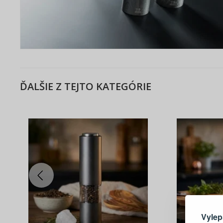
ĎALŠIE Z TEJTO KATEGÓRIE
Tu je dô
Vylep