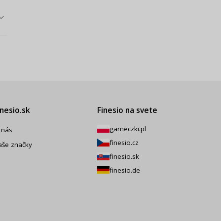
inesio.sk
Finesio na svete
garneczki.pl
 nás
finesio.cz
aše značky
finesio.sk
finesio.de