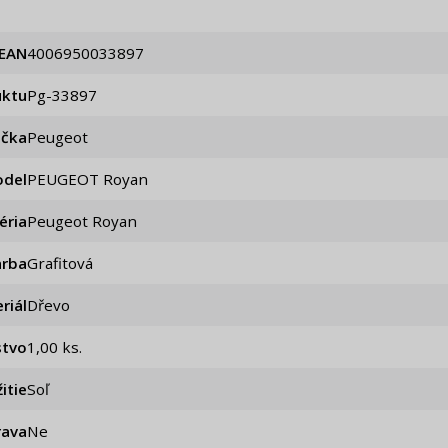
EAN
4006950033897
uktu
pg-33897
ačka
Peugeot
del
PEUGEOT Royan
éria
Peugeot Royan
arba
Grafitová
riál
Dřevo
stvo
1,00 ks.
itie
Soľ
rava
ne