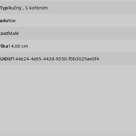
Typ
Ručný , S kořením
iadu
Nie
kosť
Malé
ýška
14,00 cm
UID
8f144e24-4a95-442d-9350-f0b3025ae0f4