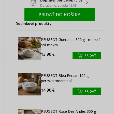
Doprava: pondelok 10.08
Doručenie: streda 12.08
PRIDAŤ DO KOŠÍKA
Doplnkové produkty
PEUGEOT Guerande 300 g - morská
soľ mokrá
13,90 €
PRIDAŤ
+
+
PEUGEOT Bleu Persan 150 g -
perzská modrá soľ
14,90 €
PRIDAŤ
+
+
PEUGEOT Rose Des Andes 350 g -