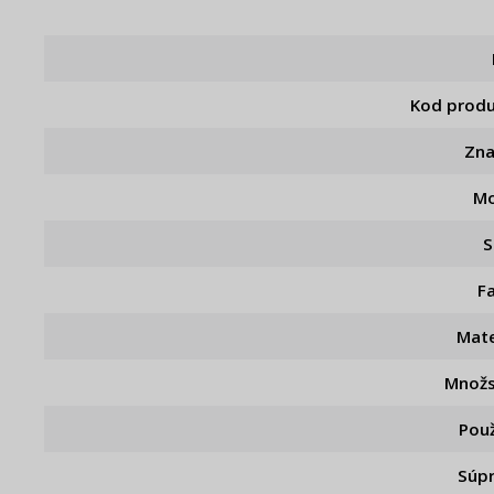
Kod prod
Zn
Mo
S
F
Mate
Množ
Použ
Súp