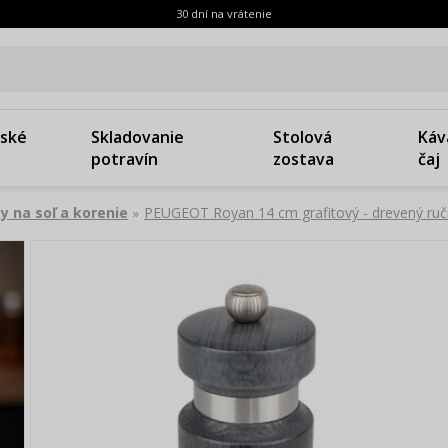
30 dní na vrátenie
ské
Skladovanie
Stolová
Káv
potravín
zostava
čaj
y na soľ a korenie
PEUGEOT Royan 14 cm grafitový - drevený ruč
»