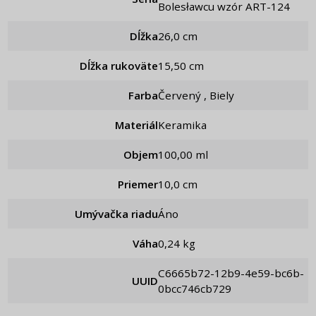
Bolesławcu wzór ART-124
Dĺžka
26,0 cm
Dĺžka rukoväte
15,50 cm
Farba
Červený , Biely
Materiál
Keramika
Objem
100,00 ml
Priemer
10,0 cm
Umývačka riadu
Áno
Váha
0,24 kg
c6665b72-12b9-4e59-bc6b-
UUID
0bcc746cb729