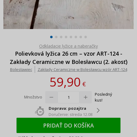
Odkladacie lyžice a naberačky
Polievková lyžica 26 cm – vzor ART-124 -
Zakłady Ceramiczne w Bolesławcu (2. akosť)
Bolesławiec
Zakłady Ceramiczne w Bolesławcu wzór ART-124
59,90
€
Posledný
Množstvo
kus!
Doprava: pozajtra
Doručenie: streda 12.08
PRIDAŤ DO KOŠÍKA