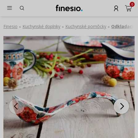
0
Finesio
Kuchynské doplnky
Kuchynské pomôcky
Odkladacie 
»
»
»