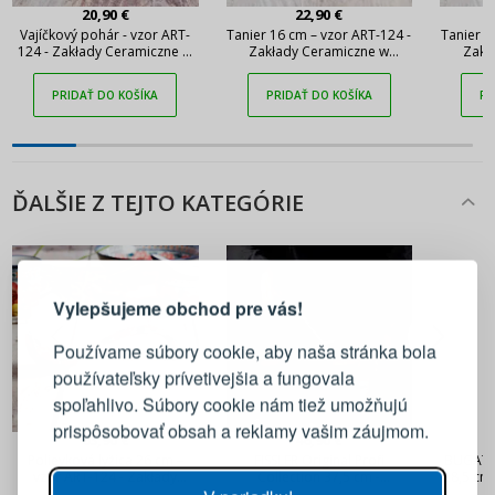
20,90 €
22,90 €
Vajíčkový pohár - vzor ART-
Tanier 16 cm – vzor ART-124 -
Tanier 1
124 - Zakłady Ceramiczne w
Zakłady Ceramiczne w
Zakł
Bolesławcu
Bolesławcu (2. akosť)
PRIDAŤ DO KOŠÍKA
PRIDAŤ DO KOŠÍKA
PR
ĎALŠIE Z TEJTO KATEGÓRIE
PRIHLÁSENIE
REGISTRÁCIA
Vylepšujeme obchod pre vás!
Prihláste sa k svojmu účtu
Používame súbory cookie, aby naša stránka bola
používateľsky prívetivejšia a fungovala
E-mail
spoľahlivo. Súbory cookie nám tiež umožňujú
prispôsobovať obsah a reklamy vašim záujmom.
63,90 €
46,90 €
Heslo
ZOBRAZIŤ
Polievková lyžica 26 cm –
FISSLER Original Profi
BUGATTI
vzor ART-124 - Zakłady
Collection 37,5 cm -
28,5 cm
Ceramiczne w Bolesławcu
polievková lyžica / vareška z
/ p