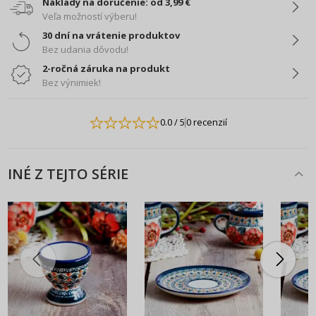
Náklady na doručenie: od 3,99 €
Veľa možností výberu!
30 dní na vrátenie produktov
Bez udania dôvodu!
2-ročná záruka na produkt
Bez výnimiek!
0.0
/ 5
0 recenzií
INÉ Z TEJTO SÉRIE