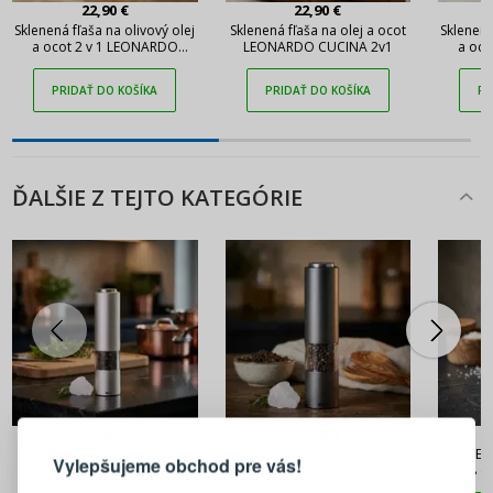
22,90 €
22,90 €
Sklenená fľaša na olivový olej
Sklenená fľaša na olej a ocot
Sklenené
a ocot 2 v 1 LEONARDO
LEONARDO CUCINA 2v1
a oco
CUCINA
CUCINA
PRIDAŤ DO KOŠÍKA
PRIDAŤ DO KOŠÍKA
PR
ĎALŠIE Z TEJTO KATEGÓRIE
PRIHLÁSENIE
REGISTRÁCIA
47,90 €
47,90 €
ADHOC Emill 19 cm sivý -
ADHOC Emill 19 cm
PEUGEOT
Vylepšujeme obchod pre vás!
elektrický mlynček na soľ a
tmavosivý - elektrický
18 cm
Prihláste sa k svojmu účtu
korenie z nehrdzavejúcej
mlynček na korenie a soľ z
m