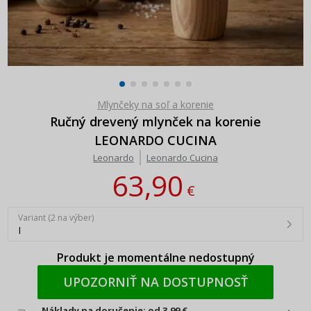
Mlynčeky na soľ a korenie
Ručný drevený mlynček na korenie
LEONARDO CUCINA
Leonardo
Leonardo Cucina
63,90
€
Variant (2 na výber)
I
Produkt je momentálne nedostupný
UPOZORNIŤ NA DOSTUPNOSŤ
Náklady na doručenie: od 3,99 €