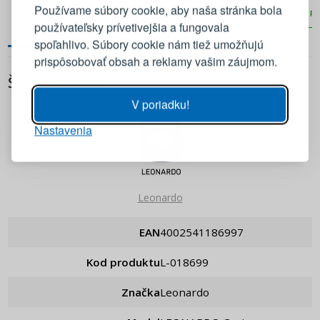
ocele
nehrdzavejúcej ocele
Používame súbory cookie, aby naša stránka bola
PRIDAŤ DO KOŠÍKA
PRIDAŤ DO KOŠÍKA
PR
používateľsky prívetivejšia a fungovala
E-mail
spoľahlivo. Súbory cookie nám tiež umožňujú
prispôsobovať obsah a reklamy vašim záujmom.
Heslo
ZOBRAZIŤ
ŠPECIFIKÁCIA
V poriadku!
Nastavenia
PRIHLÁSIŤ SA
Pripomenutie hesla
Leonardo
EAN
4002541186997
Kod produktu
L-018699
Značka
Leonardo