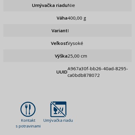
Umývačka riadu
Nie
Váha
400,00 g
Variant
I
Veľkosť
Vysoké
Výška
25,00 cm
a967a30f-bb26-40ad-8295-
UUID
ca0bdb878072
Kontakt
Umývačka riadu
s potravinami