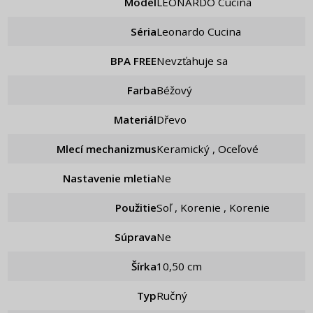
Model
LEONARDO Cucina
Séria
Leonardo Cucina
BPA FREE
Nevzťahuje sa
Farba
Béžový
Materiál
Dřevo
Mlecí mechanizmus
Keramický , Oceľové
Nastavenie mletia
ne
Použitie
Soľ , Korenie , Korenie
Súprava
ne
Šírka
10,50 cm
Typ
Ručný