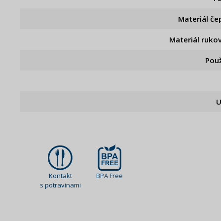
Materiál če
Materiál ruko
Použ
U
Kontakt
BPA Free
s potravinami