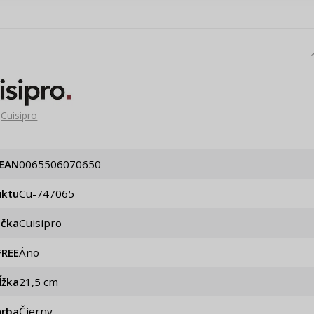
Pripomenutie he
Cuisipro
EAN
0065506070650
uktu
cu-747065
ačka
Cuisipro
FREE
Áno
ĺžka
21,5 cm
arba
Čierny