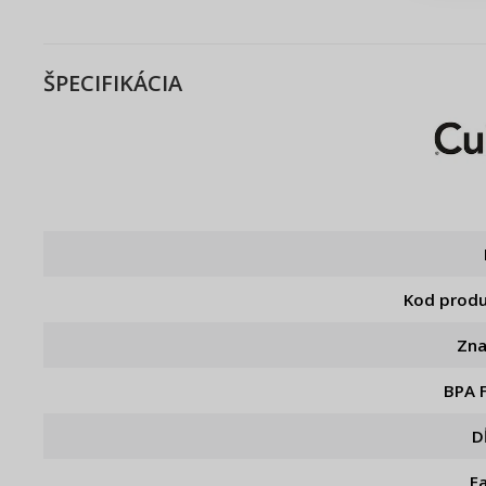
ŠPECIFIKÁCIA
Kod prod
Zn
BPA 
D
F