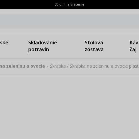
30 dní na vrátenie
ské
Skladovanie
Stolová
Káv
potravín
zostava
čaj
na zeleninu a ovocie
Škrabka / Škrabka na zeleninu a ovocie pl
»