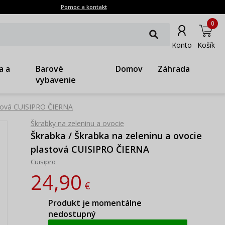
Pomoc a kontakt
0
Konto
Košík
a a
Barové
Domov
Záhrada
vybavenie
astová CUISIPRO ČIERNA
Škrabky na zeleninu a ovocie
Škrabka / Škrabka na zeleninu a ovocie
plastová CUISIPRO ČIERNA
Cuisipro
24,90
€
Produkt je momentálne
nedostupný