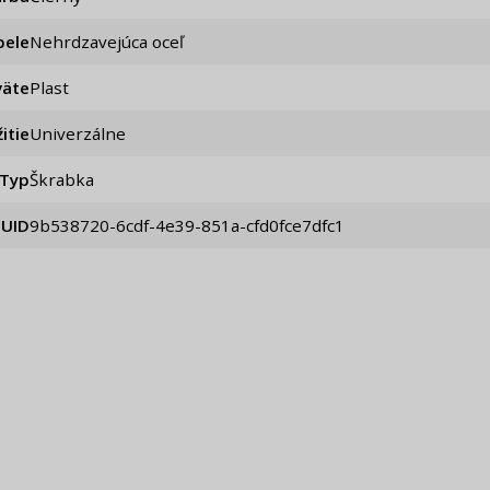
pele
Nehrdzavejúca oceľ
väte
Plast
itie
Univerzálne
Typ
Škrabka
UID
9b538720-6cdf-4e39-851a-cfd0fce7dfc1