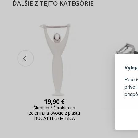
ĎALŠIE Z TEJTO KATEGÓRIE
Tu je dô
Vylep
Použí
prívet
prisp
19,90 €
Škrabka / Škrabka na
GEFU FIL
Blesko
zeleninu a ovocie z plastu
na špa
Sledov
BUGATTI GYM BIČA
ocele s 
Rýchla
Živý n