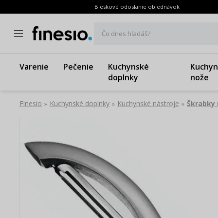
Bleskové odoslanie objednávok
Čo dnes hľadáš?
Varenie
Pečenie
Kuchynské
Kuchyn
doplnky
nože
Finesio
Kuchynské doplnky
Kuchynské nástroje
Škrabky 
»
»
»