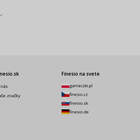
inesio.sk
Finesio na svete
garneczki.pl
 nás
finesio.cz
aše značky
finesio.sk
finesio.de