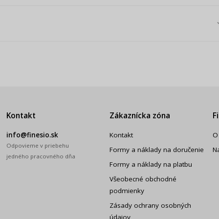
Kontakt
Zákaznícka zóna
F
info@finesio.sk
Kontakt
O
Odpovieme v priebehu
Formy a náklady na doručenie
N
jedného pracovného dňa
Formy a náklady na platbu
Všeobecné obchodné
podmienky
Zásady ochrany osobných
údajov