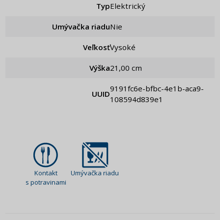
Typ
Elektrický
Umývačka riadu
Nie
Veľkosť
Vysoké
Výška
21,00 cm
9191fc6e-bfbc-4e1b-aca9-
UUID
108594d839e1
Kontakt
Umývačka riadu
s potravinami