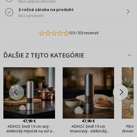
Bez udania dôvodu!
2-ročná záruka na produkt
Bez výnimiek!
0.0
/ 5
0 recenzií
ĎALŠIE Z TEJTO KATEGÓRIE
47,90 €
47,90 €
ADHOC Emill 19 cm sivý -
ADHOC Emill 19 cm
PEUGE
elektrický mlynček na soľ a
tmavosivý - elektrický
drevený 
korenie z nehrdzavejúcej
mlynček na korenie a soľ z