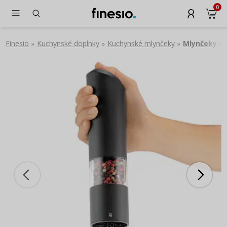
0
Finesio
Kuchynské doplnky
Kuchynské mlynčeky
Mlynčeky na
»
»
»