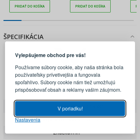
ocele
nehrdzavejúcej ocele
PRIDAŤ DO KOŠÍKA
PRIDAŤ DO KOŠÍKA
PR
ŠPECIFIKÁCIA
PRIHLÁSENIE
REGISTRÁCIA
Vylepšujeme obchod pre vás!
Prihláste sa k svojmu účtu
Používame súbory cookie, aby naša stránka bola
používateľsky prívetivejšia a fungovala
E-mail
spoľahlivo. Súbory cookie nám tiež umožňujú
prispôsobovať obsah a reklamy vašim záujmom.
WMF
Heslo
ZOBRAZIŤ
EAN
4000530685841
V poriadku!
Nastavenia
PRIHLÁSIŤ SA
Kod produktu
0667416040
Značka
WMF
Pripomenutie hesla