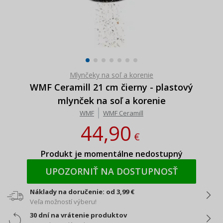
Mlynčeky na soľ a korenie
WMF Ceramill 21 cm čierny - plastový
mlynček na soľ a korenie
WMF
WMF Ceramill
44,90
€
Produkt je momentálne nedostupný
UPOZORNIŤ NA DOSTUPNOSŤ
Náklady na doručenie: od 3,99 €
Veľa možností výberu!
30 dní na vrátenie produktov