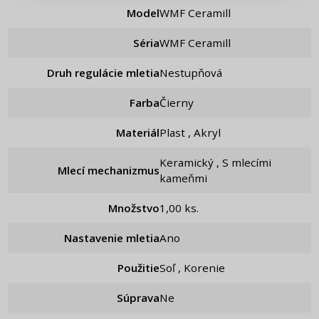
Model
WMF Ceramill
Séria
WMF Ceramill
Druh regulácie mletia
Nestupňová
Farba
Čierny
Materiál
Plast , Akryl
Keramický , S mlecími
Mlecí mechanizmus
kameňmi
Množstvo
1,00 ks.
Nastavenie mletia
ano
Použitie
Soľ , Korenie
Súprava
ne