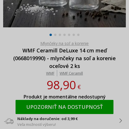
Mlynčeky na soľ a korenie
WMF Ceramill DeLuxe 14 cm meď
(0668019990) - mlynčeky na soľ a korenie
oceľové 2 ks
WMF
WMF Ceramill
98,90
€
Produkt je momentálne nedostupný
UPOZORNIŤ NA DOSTUPNOSŤ
Náklady na doručenie: od 3,99 €
Veľa možností výberu!