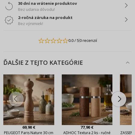
30 dní na vrátenie produktov
Bez udania dôvodu!
2-ročná záruka na produkt
Bez výnimiek!
0.0
/ 5
0 recenzií
ĎALŠIE Z TEJTO KATEGÓRIE
69,90 €
77,90 €
PEUGEOT Paris Nature 30 cm
ADHOC Textura 2 ks - ručné
ZASSENH