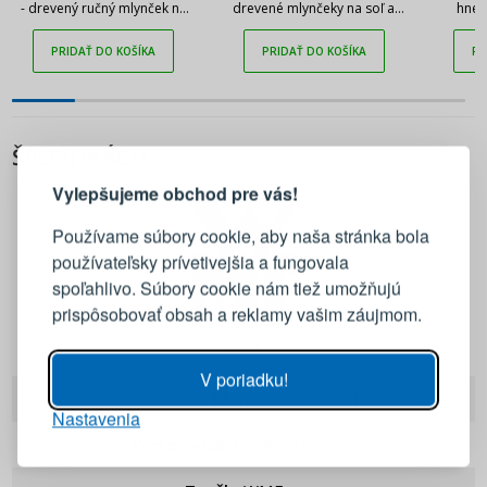
- drevený ručný mlynček na
drevené mlynčeky na soľ a
hned
soľ
korenie
m
PRIDAŤ DO KOŠÍKA
PRIDAŤ DO KOŠÍKA
PR
PRIHLÁSENIE
REGISTRÁCIA
ŠPECIFIKÁCIA
Vylepšujeme obchod pre vás!
Prihláste sa k svojmu účtu
Používame súbory cookie, aby naša stránka bola
používateľsky prívetivejšia a fungovala
E-mail
spoľahlivo. Súbory cookie nám tiež umožňujú
prispôsobovať obsah a reklamy vašim záujmom.
Heslo
ZOBRAZIŤ
WMF
V poriadku!
EAN
4000530710017
Nastavenia
PRIHLÁSIŤ SA
Kod produktu
0668019990
Pripomenutie hesla