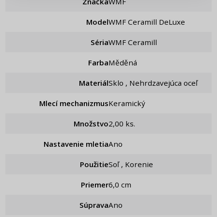
Značka
WMF
Model
WMF Ceramill DeLuxe
Séria
WMF Ceramill
Farba
Měděná
Materiál
Sklo , Nehrdzavejúca oceľ
Mlecí mechanizmus
Keramický
Množstvo
2,00 ks.
Nastavenie mletia
ano
Použitie
Soľ , Korenie
Priemer
6,0 cm
Súprava
ano