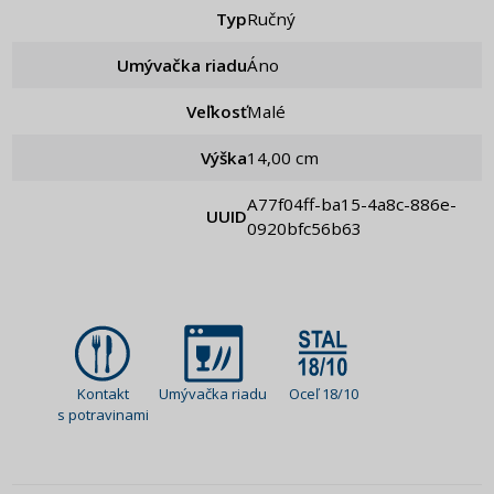
Typ
Ručný
Umývačka riadu
Áno
Veľkosť
Malé
Výška
14,00 cm
a77f04ff-ba15-4a8c-886e-
UUID
0920bfc56b63
Kontakt
Umývačka riadu
Oceľ 18/10
s potravinami