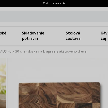
30 dní na vrátenie
ské
Skladovanie
Stolová
Káv
potravín
zostava
čaj
US 45 x 30 cm - doska na krájanie z akáciového dreva