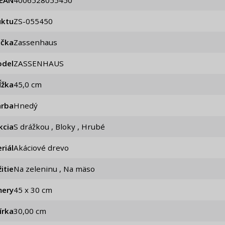
EAN
4006528055450
uktu
ZS-055450
ačka
Zassenhaus
del
ZASSENHAUS
ĺžka
45,0 cm
arba
Hnedý
kcia
S drážkou , Bloky , Hrubé
riál
Akáciové drevo
itie
Na zeleninu , Na mäso
ery
45 x 30 cm
írka
30,00 cm