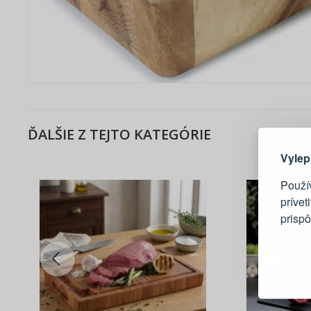
Tu je dô
ĎALŠIE Z TEJTO KATEGÓRIE
Vylep
Použí
prívet
prisp
Blesko
Sledov
Rýchla
Živý n