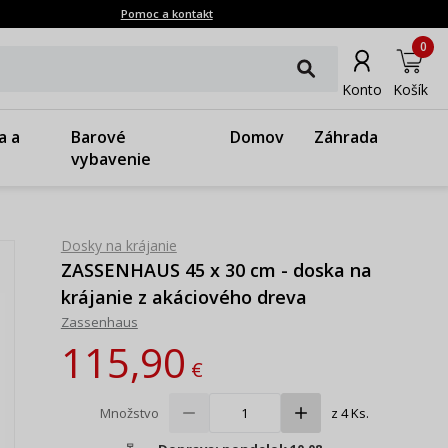
Pomoc a kontakt
0
Konto
Košík
a a
Barové
Domov
Záhrada
vybavenie
Dosky na krájanie
ZASSENHAUS 45 x 30 cm - doska na
krájanie z akáciového dreva
Zassenhaus
115,90
€
Množstvo
z 4 Ks.