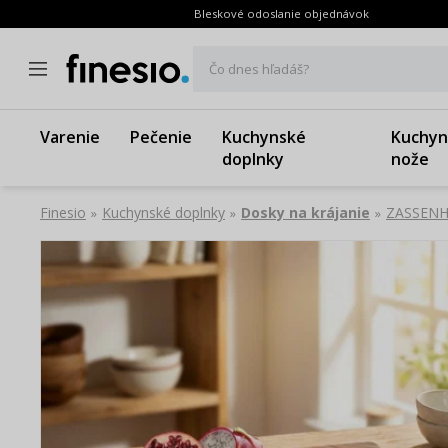
Bleskové odoslanie objednávok
Čo dnes hľadáš?
Varenie
Pečenie
Kuchynské
Kuchyn
doplnky
nože
Finesio
Kuchynské doplnky
Dosky na krájanie
ZASSENHA
»
»
»