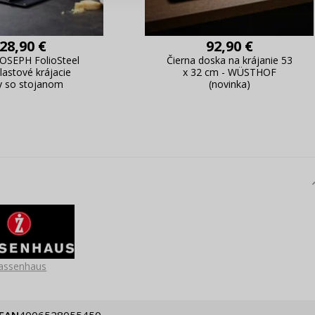
Pripomenutie he
28,90 €
92,90 €
OSEPH FolioSteel
Čierna doska na krájanie 53
plastové krájacie
x 32 cm - WÜSTHOF
y so stojanom
(novinka)
assenhaus