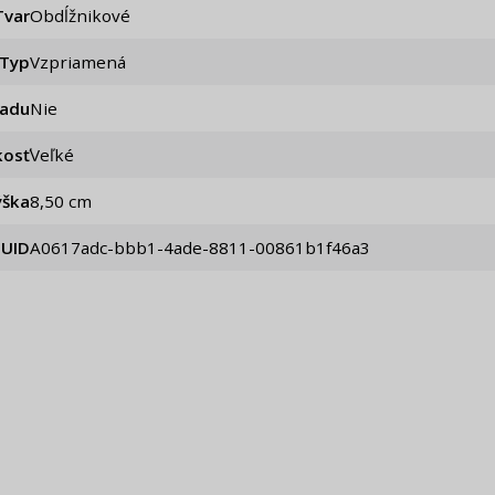
Tvar
Obdĺžnikové
Typ
Vzpriamená
iadu
Nie
kosť
Veľké
ýška
8,50 cm
UID
a0617adc-bbb1-4ade-8811-00861b1f46a3