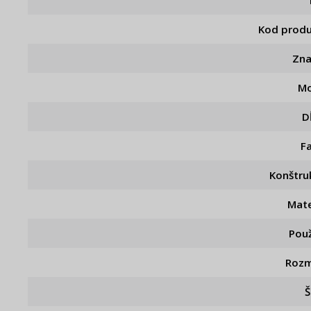
Kod prod
Zn
Mo
D
F
Konštru
Mate
Použ
Rozm
Š