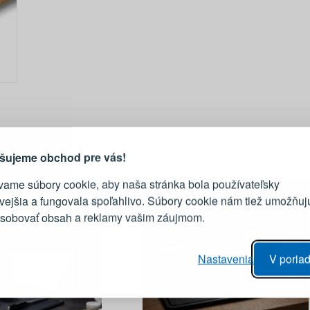
PRIHLÁSENIE
R
vod, prečo sa oplatí vytvoriť
účet
Prihláste sa k sv
šujeme obchod pre vás!
vame súbory cookie, aby naša stránka bola používateľsky
E-mail
ivejšia a fungovala spoľahlivo. Súbory cookie nám tiež umožňuj
ôsobovať obsah a reklamy vašim záujmom.
Heslo
vý proces objednávky
Nastavenia
V poriad
anie realizácie objednávok
PRIHLÁSIŤ 
 úprava údajov
áhľad na zmeny v objednávke