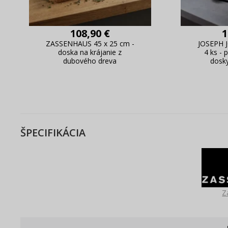
108,90 €
1
ZASSENHAUS 45 x 25 cm -
JOSEPH J
doska na krájanie z
4 ks - 
dubového dreva
dosk
ŠPECIFIKÁCIA
Z