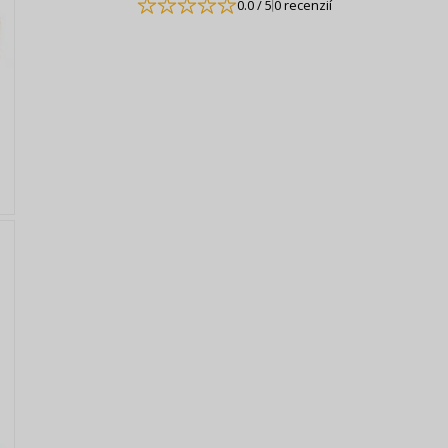
0.0
/ 5
0 recenzií