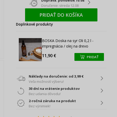
Doprava: pondelok 10.08
Doručenie: streda 12.08
PRIDAŤ DO KOŠÍKA
Doplnkové produkty
BOSKA Doska na syr Oli 0,2 l -
impregnácia / olej na drevo
11,90 €
PRIDAŤ
+
+
Náklady na doručenie: od 3,99 €
Veľa možností výberu!
30 dní na vrátenie produktov
Bez udania dôvodu!
2-ročná záruka na produkt
Bez výnimiek!