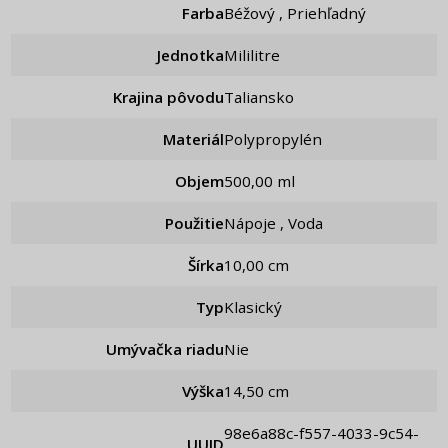
Farba
Béžový , Priehľadný
Jednotka
Mililitre
Krajina pôvodu
Taliansko
Materiál
Polypropylén
Objem
500,00 ml
Použitie
nápoje , Voda
Šírka
10,00 cm
Typ
Klasický
Umývačka riadu
Nie
Výška
14,50 cm
98e6a88c-f557-4033-9c54-
UUID