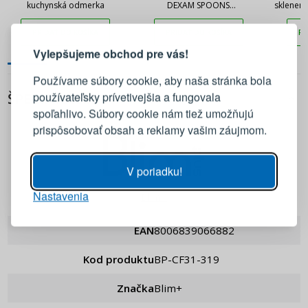
kuchynská odmerka
DEXAM SPOONS
sklenen
PRIHLÁSENIE
REGISTRÁCIA
MULTIFAREBNÉ 4 ks.
PRIDAŤ DO KOŠÍKA
PRIDAŤ DO KOŠÍKA
PR
Vylepšujeme obchod pre vás!
Prihláste sa k svojmu účtu
Používame súbory cookie, aby naša stránka bola
používateľsky prívetivejšia a fungovala
ŠPECIFIKÁCIA
E-mail
spoľahlivo. Súbory cookie nám tiež umožňujú
prispôsobovať obsah a reklamy vašim záujmom.
Heslo
ZOBRAZIŤ
V poriadku!
Nastavenia
PRIHLÁSIŤ SA
Blim+
EAN
8006839066882
Pripomenutie hesla
Kod produktu
BP-CF31-319
Značka
Blim+