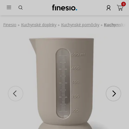
0
Finesio
Kuchynské doplnky
Kuchynské pomôcky
Kuchynské 
»
»
»