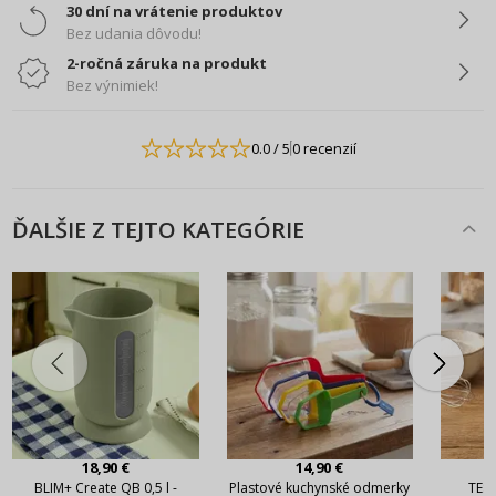
30 dní na vrátenie produktov
Bez udania dôvodu!
2-ročná záruka na produkt
Bez výnimiek!
0.0
/ 5
0 recenzií
ĎALŠIE Z TEJTO KATEGÓRIE
18,90 €
14,90 €
BLIM+ Create QB 0,5 l -
Plastové kuchynské odmerky
TESC