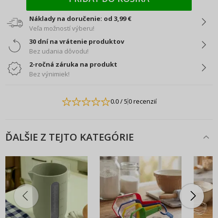
Náklady na doručenie: od 3,99 €
Veľa možností výberu!
30 dní na vrátenie produktov
Bez udania dôvodu!
2-ročná záruka na produkt
Bez výnimiek!
0.0
/ 5
0 recenzií
ĎALŠIE Z TEJTO KATEGÓRIE