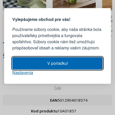
PRIHLÁSENIE
REGISTRÁCIA
18,90 €
14,90 €
BLIM+ Create QB 0,5 l -
Plastové kuchynské odmerky
TESC
Vylepšujeme obchod pre vás!
kuchynská odmerka
DEXAM SPOONS
sklenen
Prihláste sa k svojmu účtu
MULTIFAREBNÉ 4 ks.
Používame súbory cookie, aby naša stránka bola
PRIDAŤ DO KOŠÍKA
PRIDAŤ DO KOŠÍKA
PR
používateľsky prívetivejšia a fungovala
E-mail
spoľahlivo. Súbory cookie nám tiež umožňujú
prispôsobovať obsah a reklamy vašim záujmom.
Heslo
ZOBRAZIŤ
ŠPECIFIKÁCIA
V poriadku!
Nastavenia
PRIHLÁSIŤ SA
Pripomenutie hesla
Tala
EAN
5012904018574
Kod produktu
10A01857