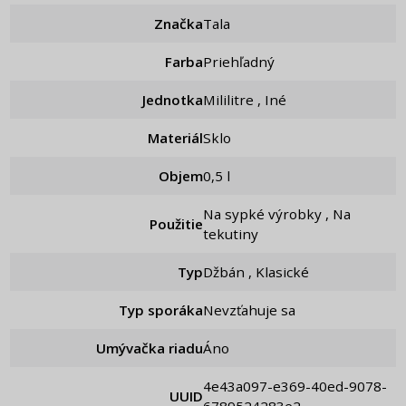
Značka
Tala
Farba
Priehľadný
Jednotka
Mililitre , Iné
Materiál
Sklo
Objem
0,5 l
Na sypké výrobky , Na
Použitie
tekutiny
Typ
Džbán , Klasické
Typ sporáka
Nevzťahuje sa
Umývačka riadu
Áno
4e43a097-e369-40ed-9078-
UUID
6789524283e2