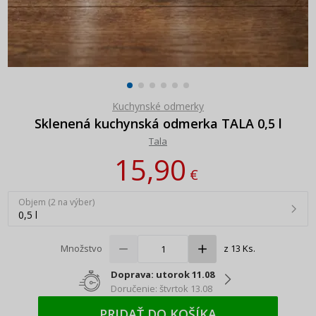
Kuchynské odmerky
Sklenená kuchynská odmerka TALA 0,5 l
Tala
15,90
€
Objem (2 na výber)
0,5 l
Množstvo
z 13 Ks.
Doprava: utorok 11.08
Doručenie: štvrtok 13.08
PRIDAŤ DO KOŠÍKA