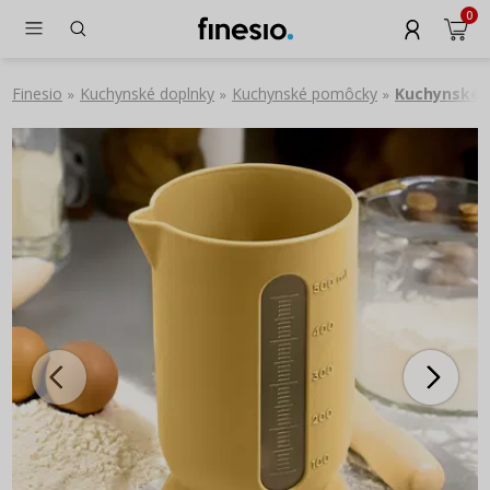
0
Finesio
Kuchynské doplnky
Kuchynské pomôcky
Kuchynské 
»
»
»