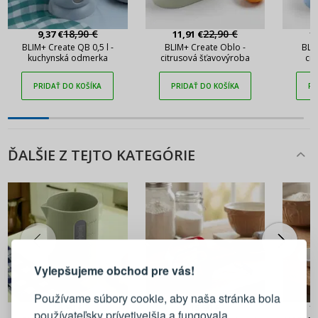
18,90 €
22,90 €
9,37 €
11,91 €
1
BLIM+ Create QB 0,5 l -
BLIM+ Create Oblo -
BLI
kuchynská odmerka
citrusová šťavovýroba
cit
PRIDAŤ DO KOŠÍKA
PRIDAŤ DO KOŠÍKA
PR
ĎALŠIE Z TEJTO KATEGÓRIE
PRIHLÁSENIE
REGISTRÁCIA
Vylepšujeme obchod pre vás!
Prihláste sa k svojmu účtu
Používame súbory cookie, aby naša stránka bola
18,90 €
15,90 €
1
používateľsky prívetivejšia a fungovala