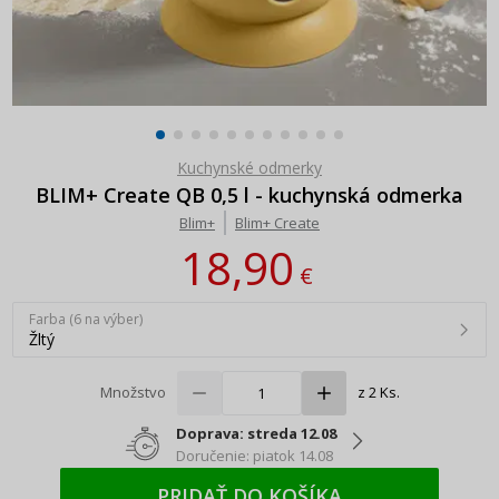
Kuchynské odmerky
BLIM+ Create QB 0,5 l - kuchynská odmerka
Blim+
Blim+ Create
18,90
€
Farba (6 na výber)
Žltý
Množstvo
z 2 Ks.
Doprava: streda 12.08
Doručenie: piatok 14.08
PRIDAŤ DO KOŠÍKA