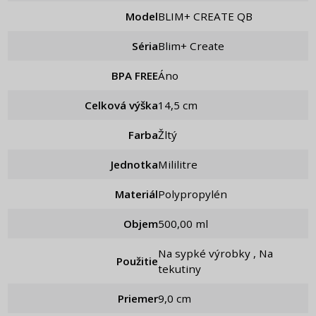
Model
BLIM+ CREATE QB
Séria
Blim+ Create
BPA FREE
Áno
Celková výška
14,5 cm
Farba
Žltý
Jednotka
Mililitre
Materiál
Polypropylén
Objem
500,00 ml
Na sypké výrobky , Na
Použitie
tekutiny
Priemer
9,0 cm