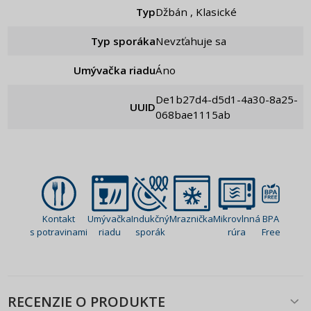
Typ
Džbán , Klasické
Typ sporáka
Nevzťahuje sa
Umývačka riadu
Áno
de1b27d4-d5d1-4a30-8a25-
UUID
068bae1115ab
Kontakt
Umývačka
Indukčný
Mraznička
Mikrovlnná
BPA
s potravinami
riadu
sporák
rúra
Free
RECENZIE O PRODUKTE