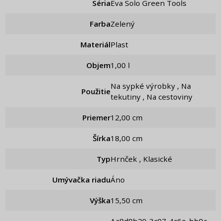
Séria
Eva Solo Green Tools
Farba
Zelený
Materiál
Plast
Objem
1,00 l
Na sypké výrobky , Na
Použitie
tekutiny , Na cestoviny
Priemer
12,00 cm
Šírka
18,00 cm
Typ
hrnček , Klasické
Umývačka riadu
Áno
Výška
15,50 cm
aa8d8b20-3c07-4c6e-bb9a-