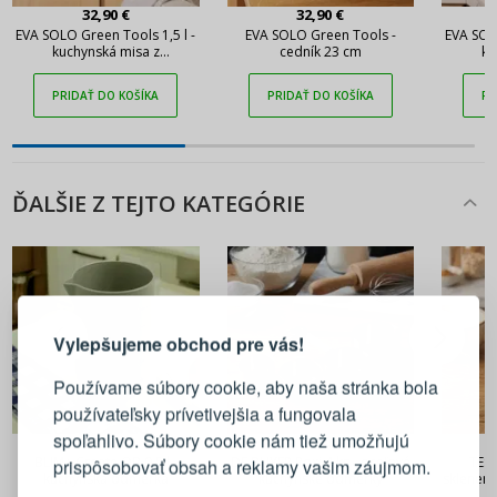
32,90 €
32,90 €
EVA SOLO Green Tools 1,5 l -
EVA SOLO Green Tools -
EVA SOLO
kuchynská misa z
cedník 23 cm
ku
nehrdzavejúcej ocele
nehr
PRIDAŤ DO KOŠÍKA
PRIDAŤ DO KOŠÍKA
PR
ĎALŠIE Z TEJTO KATEGÓRIE
PRIHLÁSENIE
REGISTRÁCIA
Vylepšujeme obchod pre vás!
Prihláste sa k svojmu účtu
Používame súbory cookie, aby naša stránka bola
používateľsky prívetivejšia a fungovala
E-mail
spoľahlivo. Súbory cookie nám tiež umožňujú
18,90 €
17,90 €
BLIM+ Create QB 0,5 l -
DE BUYER Roxi 4 ks - oceľové
TESC
prispôsobovať obsah a reklamy vašim záujmom.
kuchynská odmerka
kuchynské odmerky
sklenen
Heslo
ZOBRAZIŤ