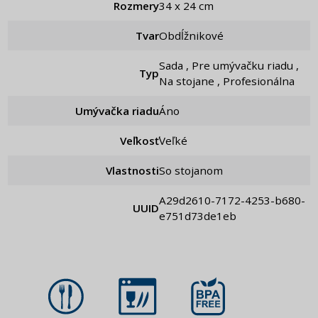
Rozmery
34 x 24 cm
Tvar
Obdĺžnikové
Sada , Pre umývačku riadu ,
Typ
Na stojane , Profesionálna
Umývačka riadu
Áno
Veľkosť
Veľké
Vlastnosti
So stojanom
a29d2610-7172-4253-b680-
UUID
e751d73de1eb