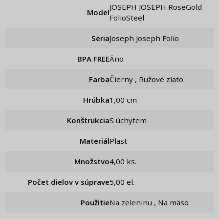
JOSEPH JOSEPH RoseGold
Model
FolioSteel
Séria
Joseph Joseph Folio
BPA FREE
Áno
Farba
Čierny , Ružové zlato
Hrúbka
1,00 cm
Konštrukcia
S úchytem
Materiál
Plast
Množstvo
4,00 ks.
Počet dielov v súprave
5,00 el.
Použitie
Na zeleninu , Na mäso