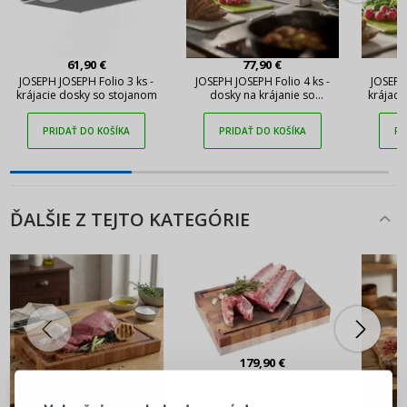
61,90 €
77,90 €
JOSEPH JOSEPH Folio 3 ks -
JOSEPH JOSEPH Folio 4 ks -
JOSEPH
krájacie dosky so stojanom
dosky na krájanie so
krájaci
stojanom
PRIDAŤ DO KOŠÍKA
PRIDAŤ DO KOŠÍKA
PR
ĎALŠIE Z TEJTO KATEGÓRIE
PRIHLÁSENIE
REGISTRÁCIA
179,90 €
GEFU ENNO 44 x 30 cm -
doska na krájanie z
orechového dreva s drážkou