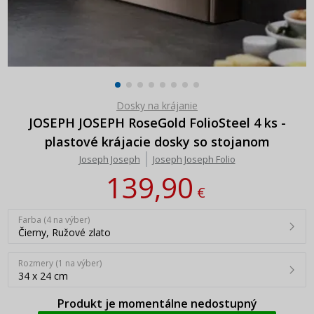
Dosky na krájanie
JOSEPH JOSEPH RoseGold FolioSteel 4 ks -
plastové krájacie dosky so stojanom
Joseph Joseph
Joseph Joseph Folio
139,90
€
Farba (4 na výber)
Čierny, Ružové zlato
Rozmery (1 na výber)
34 x 24 cm
Produkt je momentálne nedostupný