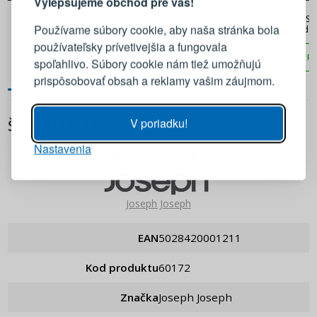
Vylepšujeme obchod pre vás!
108,90 €
na šťavy
Prihláste sa k svojmu účtu
PRIDAŤ DO KOŠÍKA
ZASSENHAUS 45 x 25 cm -
ZASSEN
Používame súbory cookie, aby naša stránka bola
doska na krájanie z
dos
dubového dreva
ak
používateľsky prívetivejšia a fungovala
E-mail
PRIDAŤ DO KOŠÍKA
PR
spoľahlivo. Súbory cookie nám tiež umožňujú
prispôsobovať obsah a reklamy vašim záujmom.
Heslo
ZOBRAZIŤ
V poriadku!
ŠPECIFIKÁCIA
Nastavenia
PRIHLÁSIŤ SA
Pripomenutie hesla
Joseph Joseph
EAN
5028420001211
Kod produktu
60172
Značka
Joseph Joseph