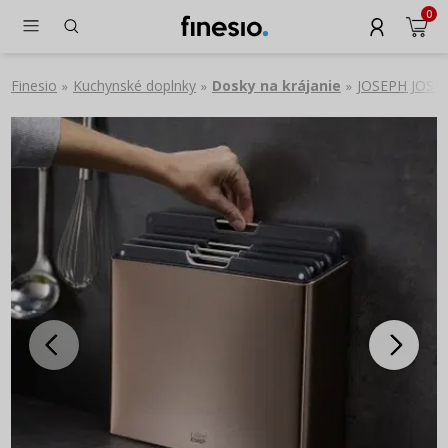
0
Finesio
Kuchynské doplnky
Dosky na krájanie
JOSEPH JOSEPH
»
»
»