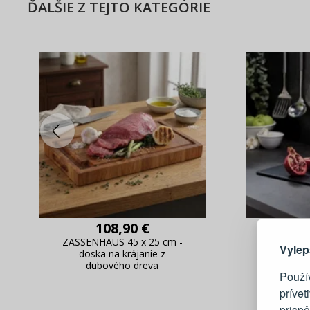
ĎALŠIE Z TEJTO KATEGÓRIE
Tu je dô
108,90 €
1
ZASSENHAUS 45 x 25 cm -
JOSEPH J
Vylep
doska na krájanie z
4 ks - 
dubového dreva
dosk
Použí
prívet
prisp