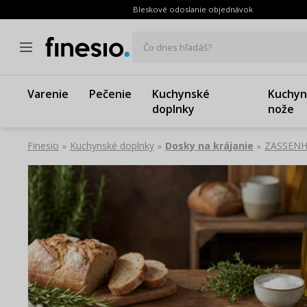
Bleskové odoslanie objednávok
Čo dnes hľadáš?
Varenie
Pečenie
Kuchynské
Kuchyn
doplnky
nože
Finesio
Kuchynské doplnky
Dosky na krájanie
ZASSENHA
»
»
»