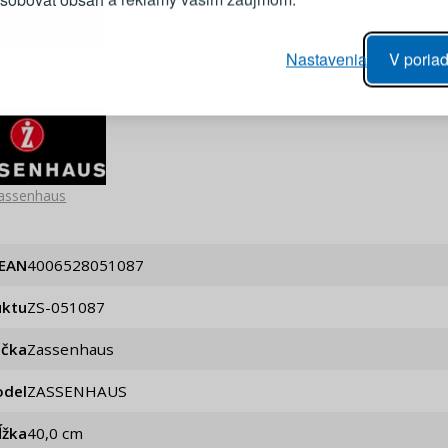
Heslo
vý proces objednávky
Nastavenia
V poriad
anie realizácie objednávok
PRIHLÁSIŤ 
 úprava údajov
áhľad na zmeny v objednávke
Pripomenutie he
assenhaus
EAN
4006528051087
uktu
ZS-051087
ačka
Zassenhaus
del
ZASSENHAUS
ĺžka
40,0 cm