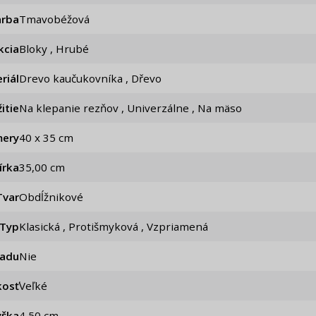
arba
Tmavobéžová
kcia
Bloky , Hrubé
riál
Drevo kaučukovníka , Dřevo
itie
Na klepanie rezňov , Univerzálne , Na mäso
ery
40 x 35 cm
írka
35,00 cm
Tvar
Obdĺžnikové
Typ
Klasická , Protišmyková , Vzpriamená
iadu
Nie
kosť
Veľké
ýška
4,50 cm