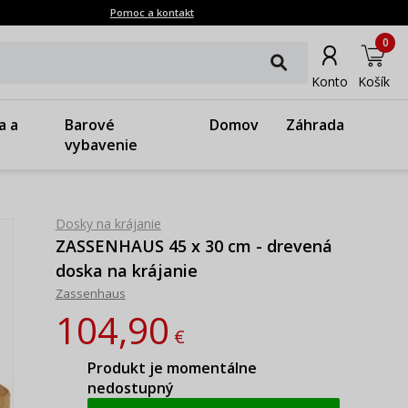
Pomoc a kontakt
0
Konto
Košík
a a
Barové
Domov
Záhrada
vybavenie
Dosky na krájanie
ZASSENHAUS 45 x 30 cm - drevená
doska na krájanie
Zassenhaus
104,90
€
Produkt je momentálne
nedostupný