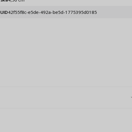
UID
42f55f8c-e5de-492a-be5d-1775395d0185