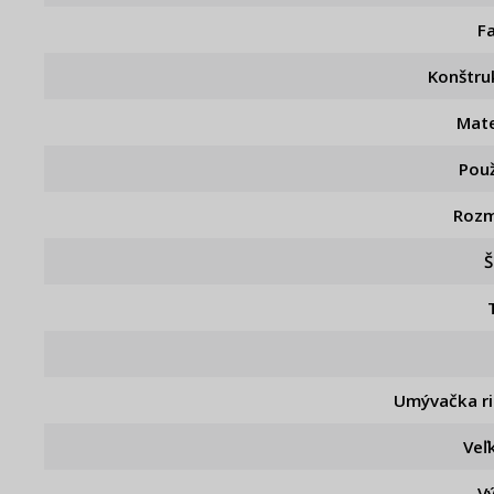
F
Konštru
Mate
Použ
Rozm
Š
Umývačka r
Veľ
V