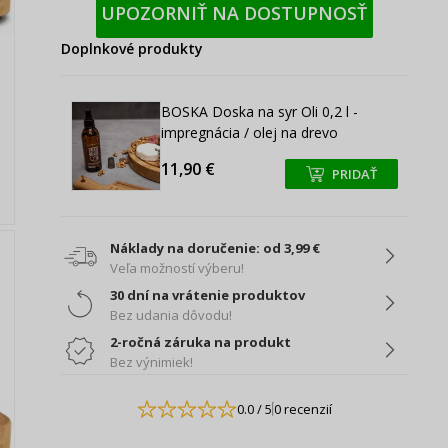
UPOZORNIŤ NA DOSTUPNOSŤ
Doplnkové produkty
BOSKA Doska na syr Oli 0,2 l -
impregnácia / olej na drevo
11,90 €
PRIDAŤ
+
+
Náklady na doručenie: od 3,99 €
Veľa možností výberu!
30 dní na vrátenie produktov
Bez udania dôvodu!
2-ročná záruka na produkt
Bez výnimiek!
0.0
/ 5
0 recenzií