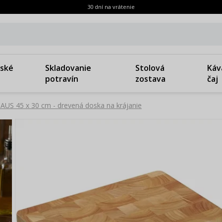
30 dní na vrátenie
ské
Skladovanie
Stolová
Káv
potravín
zostava
čaj
US 45 x 30 cm - drevená doska na krájanie