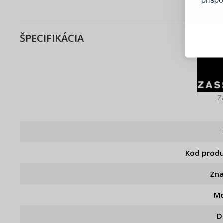
Blesko
ŠPECIFIKÁCIA
Sledov
Rýchla
Živý n
Z
Kod prod
Zn
Mo
D