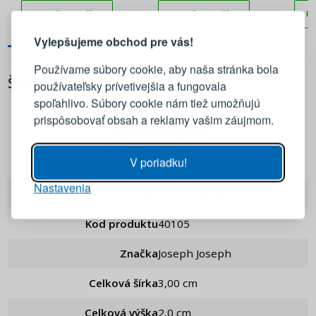
PRIHLÁSENIE
REGISTRÁCIA
PRIDAŤ DO KOŠÍKA
PRIDAŤ DO KOŠÍKA
PR
Vylepšujeme obchod pre vás!
Prihláste sa k svojmu účtu
Používame súbory cookie, aby naša stránka bola
ŠPECIFIKÁCIA
používateľsky prívetivejšia a fungovala
E-mail
spoľahlivo. Súbory cookie nám tiež umožňujú
prispôsobovať obsah a reklamy vašim záujmom.
Heslo
ZOBRAZIŤ
Joseph Joseph
V poriadku!
Nastavenia
PRIHLÁSIŤ SA
EAN
5028420002065
Kod produktu
40105
Pripomenutie hesla
Značka
Joseph Joseph
Celková šírka
3,00 cm
Celková výška
2,0 cm