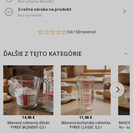
Bez udania dôvodu!
2-ročná záruka na produkt
Bez výnimiek!
0.0
/ 5
0 recenzií
ĎALŠIE Z TEJTO KATEGÓRIE
14,90 €
11,90 €
1
Sklenený odmerný džbán
Sklenená kuchynská odmerka
MASON C
PYREX SKLENENÝ 0,5 l
PYREX CLASSIC 0,5 l
ks – sad