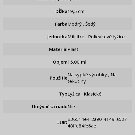
Dĺžka
19,5 cm
Farba
Modrý , Šedý
Jednotka
Mililitre , Polievkové lyžice
Materiál
Plast
Objem
15,00 ml
Na sypké výrobky , Na
Použitie
tekutiny
Typ
Lyžica , Klasické
Umývačka riadu
Nie
b36514e4-2a90-4149-a527-
UUID
48ffe84fe6ae