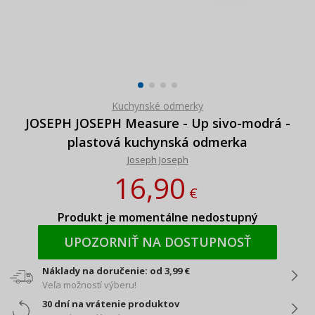
Kuchynské odmerky
JOSEPH JOSEPH Measure - Up sivo-modrá -
plastová kuchynská odmerka
Joseph Joseph
16,90
€
Produkt je momentálne nedostupný
UPOZORNIŤ NA DOSTUPNOSŤ
Náklady na doručenie: od 3,99 €
Veľa možností výberu!
30 dní na vrátenie produktov