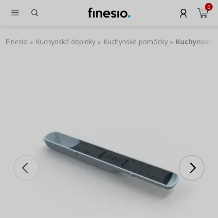
0
Finesio
Kuchynské doplnky
Kuchynské pomôcky
Kuchynské 
»
»
»